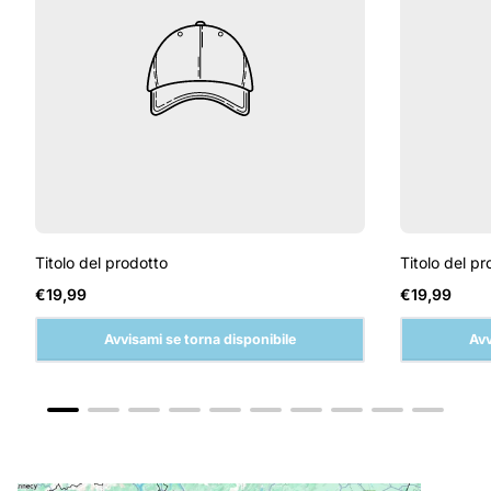
Titolo del prodotto
Titolo del pr
Prezzo
Prezzo
€19,99
€19,99
normale
normale
Avvisami se torna disponibile
Avv