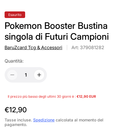
Etichetta
Esaurito
del
prodotto:
Pokemon Booster Bustina
singola di Futuri Campioni
BaruZcard Tcg & Accessori
Art: 379081282
Quantità:
Il prezzo più basso degli ultimi 30 giorni è :
€12,90 EUR
P
€12,90
r
Tasse incluse.
Spedizione
calcolata al momento del
pagamento.
e