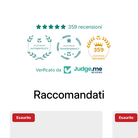
359 recensioni
30
359
Verificato da
Raccomandati
Esaurito
Esaurito
Etichetta Del Prodotto:
Etichetta D