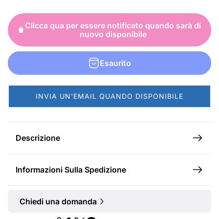
z
Clicca qua per essere notificato quando sarà di
z
nuovo disponibile
o
n
Esaurito
o
r
INVIA UN'EMAIL QUANDO DISPONIBILE
m
a
l
Descrizione
e
Informazioni Sulla Spedizione
Chiedi una domanda