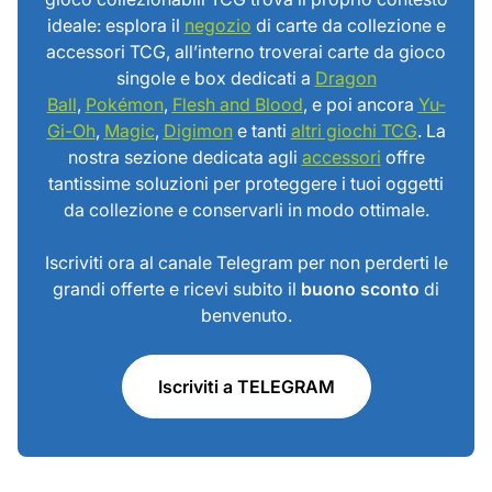
ideale: esplora il
negozio
di carte da collezione e
accessori TCG, all’interno troverai carte da gioco
singole e box dedicati a
Dragon
Ball
,
Pokémon
,
Flesh and Blood
, e poi ancora
Yu-
Gi-Oh
,
Magic
,
Digimon
e tanti
altri giochi TCG
. La
nostra sezione dedicata agli
accessori
offre
tantissime soluzioni per proteggere i tuoi oggetti
da collezione e conservarli in modo ottimale.
Iscriviti ora al canale Telegram per non perderti le
grandi offerte e ricevi subito il
buono sconto
di
benvenuto.
Iscriviti a TELEGRAM