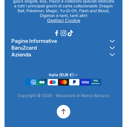
gioco singole, box, mazzi e collezioni speciali dedicate
a tutti i principali giochi di carte collezionabili: Dragon
Ball, Pokémon, Magic, Yu-Gi-Oh, Flash and Blood,
Digimon e tanti, tanti altri!
Gestisci Cookie
Pagine Informative
BaruZcard
Contatti
Azienda
Home
Cookie Policy
Baruzcard di Marco Baruzzo
BaruZ Shop
Privacy Policy
Italia (EUR €)
Indirizzo Negozio: Via Luigi Valentini 1a Traversa - SNC
Chi-sono
Termini & Condizioni
19021 Arcola (SP)
Contatti
Informativa GPSR & Prodotti
Copyright © 2026 - Baruzcard di Marco Baruzzo
P.IVA.: 01520250117
Scopri il Negozio Fisico !
Spedizioni & Preordini
email: info@baruzcard.it
Eventi
Informativa Prodotti ExtraEU
Telefono/Whatsapp: 3288853914
Recesso Online
Camera di Commercio di La Spezia - NUMERO REA SP-