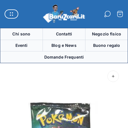
Logo
del
Carre
negozio"
Chi sono
Contatti
Negozio fisico
Eventi
Blog e News
Buono regalo
Domande Frequenti