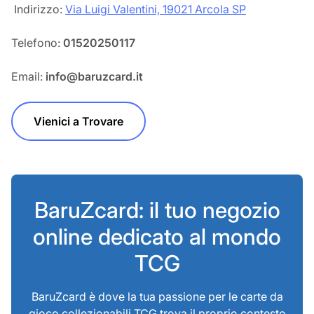
‎‎ Indirizzo:
Via Luigi Valentini, 19021 Arcola SP
Telefono:
01520250117
Email:
info@baruzcard.it
Vienici a Trovare
BaruZcard: il tuo negozio
online dedicato al mondo
TCG
BaruZcard è dove la tua passione per le carte da
gioco collezionabili TCG trova il proprio contesto