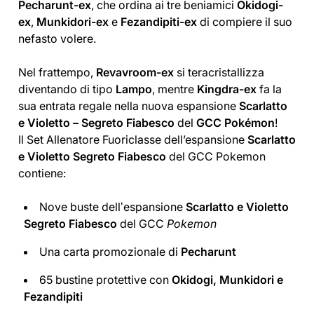
Pecharunt-ex
, che ordina ai tre beniamici
Okidogi-
ex
,
Munkidori-ex
e
Fezandipiti-ex
di compiere il suo
nefasto volere.
Nel frattempo,
Revavroom-ex
si teracristallizza
diventando di tipo
Lampo
, mentre
Kingdra-ex
fa la
sua entrata regale nella nuova espansione
Scarlatto
e Violetto – Segreto Fiabesco
del
GCC Pokémon
!
Il Set Allenatore Fuoriclasse dell’espansione
Scarlatto
e Violetto Segreto Fiabesco
del GCC Pokemon
contiene:
Nove buste dellʼespansione
Scarlatto e Violetto
Segreto Fiabesco
del GCC
Pokemon
Una carta promozionale di
Pecharunt
65 bustine protettive con
Okidogi, Munkidori e
Fezandipiti