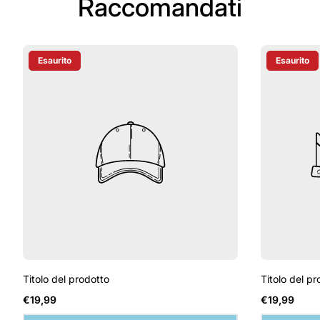
Raccomandati
Esaurito
Esaurito
Etichetta Del Prodotto:
Etichetta D
Titolo del prodotto
Titolo del pr
Prezzo
Prezzo
€19,99
€19,99
normale
normale