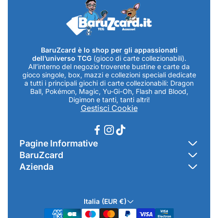
BaruZcard è lo shop per gli appassionati
dell’universo TCG
(gioco di carte collezionabili).
All’interno del negozio troverete bustine e carte da
gioco singole, box, mazzi e collezioni speciali dedicate
a tutti i principali giochi di carte collezionabili: Dragon
Ball, Pokémon, Magic, Yu-Gi-Oh, Flash and Blood,
Digimon e tanti, tanti altri!
Gestisci Cookie
Pagine Informative
BaruZcard
Contatti
Azienda
Home
Cookie Policy
Baruzcard di Marco Baruzzo
BaruZ Shop
Privacy Policy
Italia (EUR €)
Indirizzo Negozio: Via Luigi Valentini 1a Traversa - SNC
Chi-sono
Termini & Condizioni