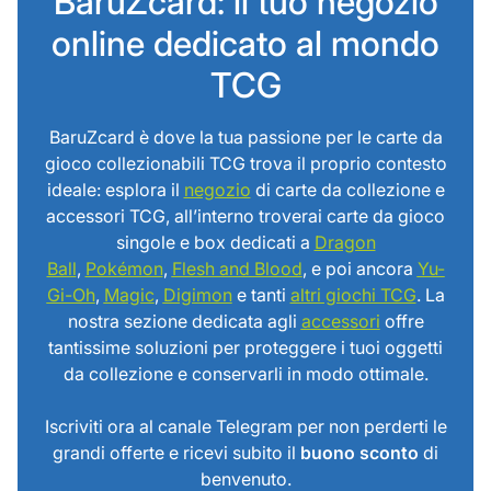
BaruZcard: il tuo negozio
online dedicato al mondo
TCG
BaruZcard è dove la tua passione per le carte da
gioco collezionabili TCG trova il proprio contesto
ideale: esplora il
negozio
di carte da collezione e
accessori TCG, all’interno troverai carte da gioco
singole e box dedicati a
Dragon
Ball
,
Pokémon
,
Flesh and Blood
, e poi ancora
Yu-
Gi-Oh
,
Magic
,
Digimon
e tanti
altri giochi TCG
. La
nostra sezione dedicata agli
accessori
offre
tantissime soluzioni per proteggere i tuoi oggetti
da collezione e conservarli in modo ottimale.
Iscriviti ora al canale Telegram per non perderti le
grandi offerte e ricevi subito il
buono sconto
di
benvenuto.