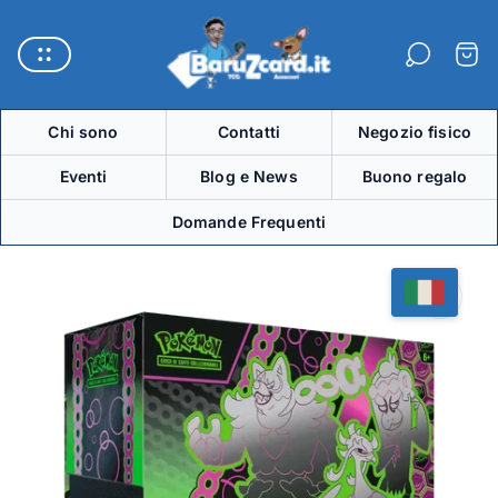
Logo
del
Carre
negozio"
Chi sono
Contatti
Negozio fisico
Eventi
Blog e News
Buono regalo
Domande Frequenti