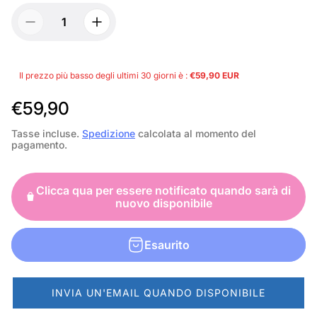
Il prezzo più basso degli ultimi 30 giorni è :
€59,90 EUR
P
€59,90
r
Tasse incluse.
Spedizione
calcolata al momento del
pagamento.
e
z
Clicca qua per essere notificato quando sarà di
z
nuovo disponibile
o
n
Esaurito
o
r
INVIA UN'EMAIL QUANDO DISPONIBILE
m