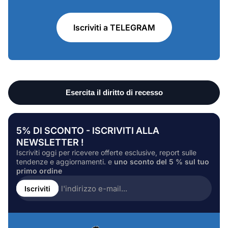
Iscriviti a TELEGRAM
5% DI SCONTO - ISCRIVITI ALLA
NEWSLETTER !
Iscriviti oggi per ricevere offerte esclusive, report sulle
tendenze e aggiornamenti. e
uno sconto del 5 % sul tuo
primo ordine
Inserire
l'indirizzo
Iscriviti
e-
mail...