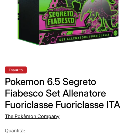
Etichetta
Esaurito
del
prodotto:
Pokemon 6.5 Segreto
Fiabesco Set Allenatore
Fuoriclasse Fuoriclasse ITA
The Pokèmon Company
Quantità: