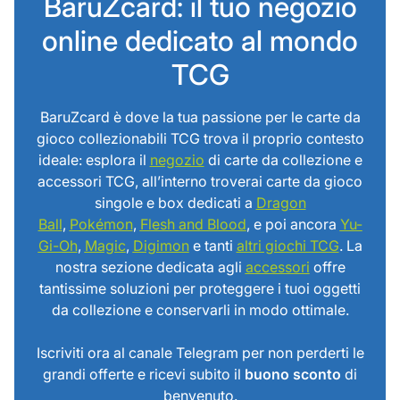
BaruZcard: il tuo negozio
online dedicato al mondo
TCG
BaruZcard è dove la tua passione per le carte da
gioco collezionabili TCG trova il proprio contesto
ideale: esplora il
negozio
di carte da collezione e
accessori TCG, all’interno troverai carte da gioco
singole e box dedicati a
Dragon
Ball
,
Pokémon
,
Flesh and Blood
, e poi ancora
Yu-
Gi-Oh
,
Magic
,
Digimon
e tanti
altri giochi TCG
. La
nostra sezione dedicata agli
accessori
offre
tantissime soluzioni per proteggere i tuoi oggetti
da collezione e conservarli in modo ottimale.
Iscriviti ora al canale Telegram per non perderti le
grandi offerte e ricevi subito il
buono sconto
di
benvenuto.