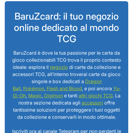
BaruZcard: il tuo negozio
online dedicato al mondo
TCG
BaruZcard è dove la tua passione per le carte da
gioco collezionabili TCG trova il proprio contesto
ideale: esplora il
negozio
di carte da collezione e
accessori TCG, all’interno troverai carte da gioco
singole e box dedicati a
Dragon
Ball
,
Pokémon
,
Flesh and Blood
, e poi ancora
Yu-
Gi-Oh
,
Magic
,
Digimon
e tanti
altri giochi TCG
. La
nostra sezione dedicata agli
accessori
offre
tantissime soluzioni per proteggere i tuoi oggetti
da collezione e conservarli in modo ottimale.
Iscriviti ora al canale Telegram per non perderti le