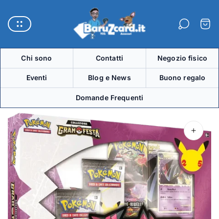
Logo
del
Carre
negozio"
Chi sono
Contatti
Negozio fisico
Eventi
Blog e News
Buono regalo
Domande Frequenti