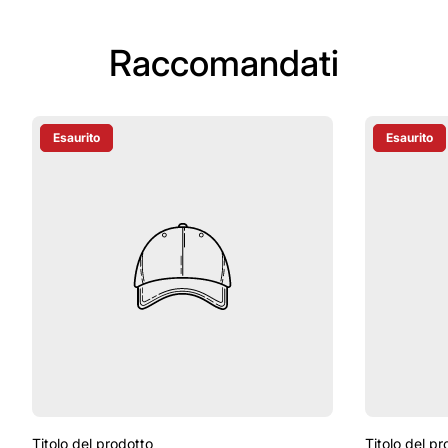
Raccomandati
Esaurito
Esaurito
Etichetta Del Prodotto:
Etichetta D
Titolo del prodotto
Titolo del pr