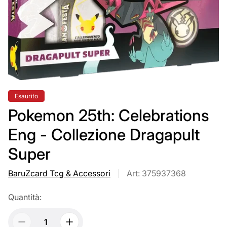
Etichetta
Esaurito
del
prodotto:
Pokemon 25th: Celebrations
Eng - Collezione Dragapult
Super
BaruZcard Tcg & Accessori
Art: 375937368
Quantità: