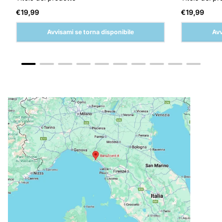
Prezzo
Prezzo
€19,99
€19,99
normale
normale
Avvisami se torna disponibile
Avv