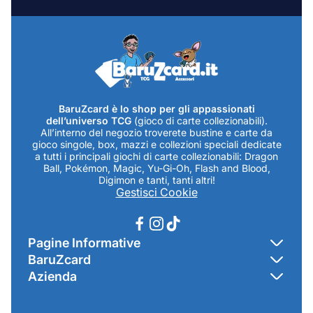
mail...
BaruZcard è lo shop per gli appassionati
dell’universo TCG
(gioco di carte collezionabili).
All’interno del negozio troverete bustine e carte da
gioco singole, box, mazzi e collezioni speciali dedicate
a tutti i principali giochi di carte collezionabili: Dragon
Ball, Pokémon, Magic, Yu-Gi-Oh, Flash and Blood,
Digimon e tanti, tanti altri!
Gestisci Cookie
Pagine Informative
BaruZcard
Contatti
Azienda
Home
Cookie Policy
Baruzcard di Marco Baruzzo