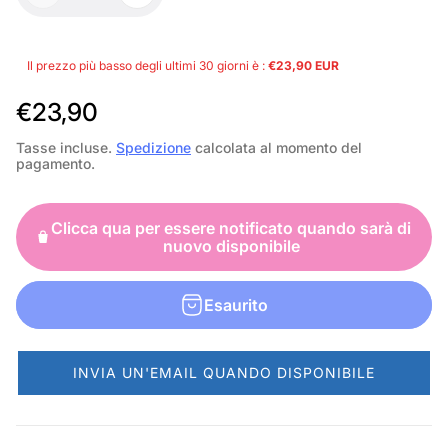
Il prezzo più basso degli ultimi 30 giorni è :
€23,90 EUR
P
€23,90
r
Tasse incluse.
Spedizione
calcolata al momento del
pagamento.
e
z
Clicca qua per essere notificato quando sarà di
z
nuovo disponibile
o
n
Esaurito
o
r
INVIA UN'EMAIL QUANDO DISPONIBILE
m
a