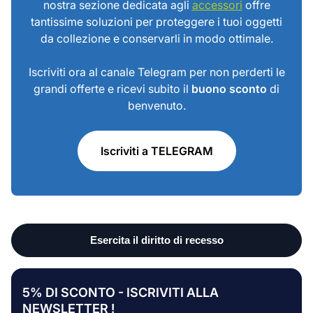
nostra sezione dedicata agli
accessori
offre
tantissime soluzioni per proteggere i tuoi oggetti
da collezione e conservarli in modo ottimale.
Iscriviti ora al canale Telegram per non perderti le
grandi offerte e ricevi subito il
buono sconto
di
benvenuto.
Iscriviti a TELEGRAM
5% DI SCONTO - ISCRIVITI ALLA
NEWSLETTER !