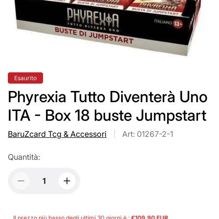
Etichetta
Esaurito
del
prodotto:
Phyrexia Tutto Diventerà Uno
ITA - Box 18 buste Jumpstart
BaruZcard Tcg & Accessori
Art: 01267-2-1
Quantità:
Il prezzo più basso degli ultimi 30 giorni è :
€109,90 EUR