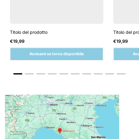
Titolo del prodotto
Titolo del pr
Prezzo
Prezzo
€19,99
€19,99
normale
normale
Avvisami se torna disponibile
Avv