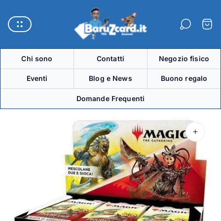
Logo
del
Carre
negozio"
Chi sono
Contatti
Negozio fisico
Eventi
Blog e News
Buono regalo
Domande Frequenti