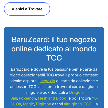
Vienici a Trovare
BaruZcard: il tuo negozio
online dedicato al mondo
TCG
BaruZcard è dove la tua passione per le carte da
gioco collezionabili TCG trova il proprio contesto
ideale: esplora il
negozio
di carte da collezione e
accessori TCG, all’interno troverai carte da gioco
singole e box dedicati a
Dragon
Ball
,
Pokémon
,
Flesh and Blood
, e poi ancora
Yu-
Gi-Oh
,
Magic
,
Digimon
e tanti
altri giochi TCG
. La