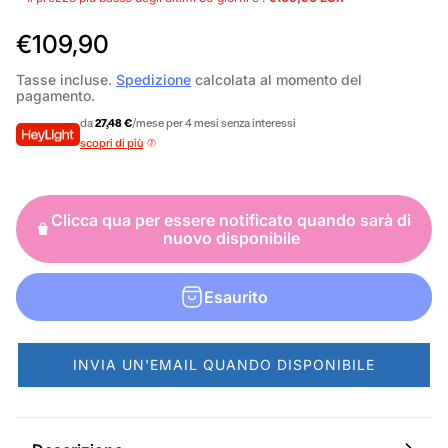
P
€109,90
r
Tasse incluse.
Spedizione
calcolata al momento del
pagamento.
e
da
27,48 €
/mese per 4 mesi senza interessi
z
scopri di più
z
o
Clicca qua per essere notificato quando sarà di
n
nuovo disponibile
o
r
Esaurito
m
a
INVIA UN'EMAIL QUANDO DISPONIBILE
l
e