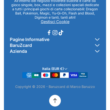
All’interno del negozio troverete bustine e carte da
gioco singole, box, mazzi e collezioni speciali dedicate
a tutti i principali giochi di carte collezionabili: Dragon
Ball, Pokémon, Magic, Yu-Gi-Oh, Flash and Blood,
Digimon e tanti, tanti altri!
Gestisci Cookie
Pagine Informative
BaruZcard
Contatti
Azienda
Home
Cookie Policy
Baruzcard di Marco Baruzzo
BaruZ Shop
Privacy Policy
Italia (EUR €)
Indirizzo Negozio: Via Luigi Valentini 1a Traversa - SNC
Chi-sono
Termini & Condizioni
19021 Arcola (SP)
Contatti
Informativa GPSR & Prodotti
Copyright © 2026 - Baruzcard di Marco Baruzzo
P.IVA.: 01520250117
Scopri il Negozio Fisico !
Spedizioni & Preordini
email: info@baruzcard.it
Eventi
Informativa Prodotti ExtraEU
Telefono/Whatsapp: 3288853914
Recesso Online