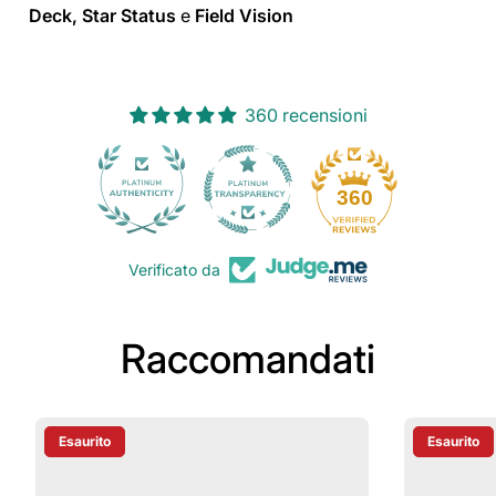
Deck, Star Status
e
Field Vision
360 recensioni
30
360
Verificato da
Raccomandati
Esaurito
Esaurito
Etichetta Del Prodotto:
Etichetta D