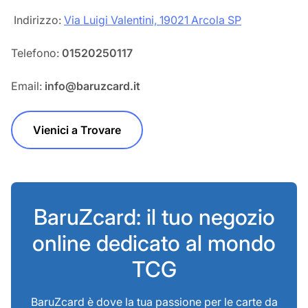
‎‎ Indirizzo:
Via Luigi Valentini, 19021 Arcola SP
Telefono:
01520250117
Email:
info@baruzcard.it
Vienici a Trovare
BaruZcard: il tuo negozio
online dedicato al mondo
TCG
BaruZcard è dove la tua passione per le carte da