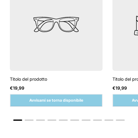
Titolo del prodotto
Titolo del pr
Prezzo
Prezzo
€19,99
€19,99
normale
normale
Avvisami se torna disponibile
Avv