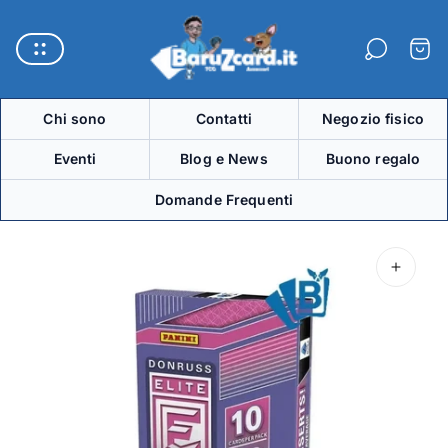
Logo
del
Carre
negozio"
Chi sono
Contatti
Negozio fisico
Eventi
Blog e News
Buono regalo
Domande Frequenti