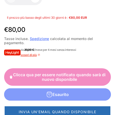
Il prezzo più basso degli ultimi 30 giorni è :
€80,00 EUR
P
€80,00
r
Tasse incluse.
Spedizione
calcolata al momento del
pagamento.
e
da
20,00 €
/mese per 4 mesi senza interessi
z
scopri di più
z
o
Clicca qua per essere notificato quando sarà di
n
nuovo disponibile
o
r
Esaurito
m
a
INVIA UN'EMAIL QUANDO DISPONIBILE