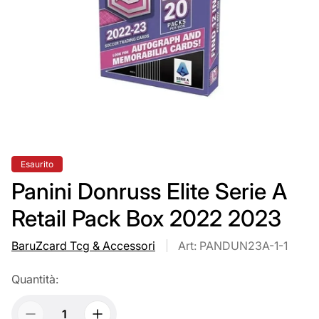
Etichetta
Esaurito
del
prodotto:
Panini Donruss Elite Serie A
Retail Pack Box 2022 2023
BaruZcard Tcg & Accessori
Art: PANDUN23A-1-1
Quantità: