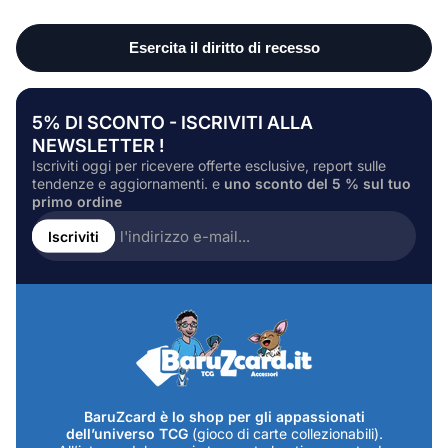
5% DI SCONTO - ISCRIVITI ALLA
NEWSLETTER !
Iscriviti oggi per ricevere offerte esclusive, report sulle
tendenze e aggiornamenti. e
uno sconto del 5 % sul tuo
primo ordine
Inserire
l'indirizzo
Iscriviti
e-
mail...
BaruZcard è lo shop per gli appassionati
dell’universo TCG
(gioco di carte collezionabili).