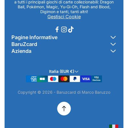
a tutti i principali giochi di carte collezionabili: Dragon
Ball, Pokémon, Magic, Yu-Gi-Oh, Flash and Blood,
Digimon e tanti, tanti altri!
Gestisci Cookie
Pagine Informative
BaruZcard
Contatti
Azienda
Home
Cookie Policy
Baruzcard di Marco Baruzzo
BaruZ Shop
Privacy Policy
Italia (EUR €)
Indirizzo Negozio: Via Luigi Valentini 1a Traversa - SNC
Chi-sono
Termini & Condizioni
19021 Arcola (SP)
Contatti
Informativa GPSR & Prodotti
Copyright © 2026 - Baruzcard di Marco Baruzzo
P.IVA.: 01520250117
Scopri il Negozio Fisico !
Spedizioni & Preordini
email: info@baruzcard.it
Eventi
Informativa Prodotti ExtraEU
Telefono/Whatsapp: 3288853914
Recesso Online
Camera di Commercio di La Spezia - NUMERO REA SP-
224316
▼