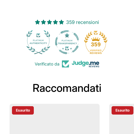
359 recensioni
30
359
Verificato da
Raccomandati
Esaurito
Esaurito
Etichetta Del Prodotto:
Etichetta D