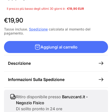
Il prezzo più basso degli ultimi 30 giorni è :
€19,90 EUR
P
€19,90
r
Tasse incluse.
Spedizione
calcolata al momento del
pagamento.
e
z
Aggiungi al carrello
z
o
Descrizione
n
o
Informazioni Sulla Spedizione
r
m
a
Ritiro disponibile presso
Baruzcard.it -
Negozio Fisico
l
Di solito pronto in 24 ore