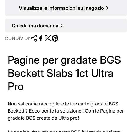
e
Visualizza le informazioni sul negozio
Chiedi una domanda
CONDIVIDI:
Pagine per gradate BGS
Beckett Slabs 1ct Ultra
Pro
Non sai come raccogliere le tue carte gradate BGS
Beckett ? Ecco per te la soluzione ! Con le Pagine per
gradate BGS create da Ultra pro!
La pagina ultra pro per carte BGS è il modo perfetto