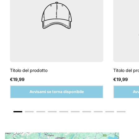
Titolo del prodotto
Titolo del pr
Prezzo
Prezzo
€19,99
€19,99
normale
normale
Avvisami se torna disponibile
Avv