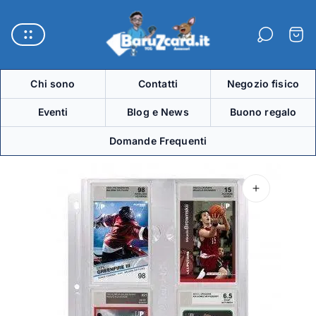
Logo
del
Carre
negozio"
Chi sono
Contatti
Negozio fisico
Eventi
Blog e News
Buono regalo
Domande Frequenti