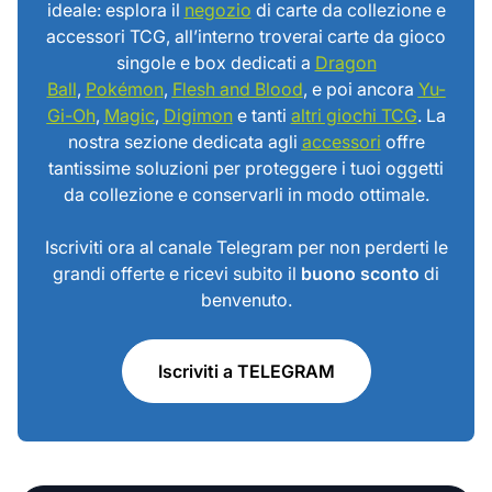
ideale: esplora il
negozio
di carte da collezione e
accessori TCG, all’interno troverai carte da gioco
singole e box dedicati a
Dragon
Ball
,
Pokémon
,
Flesh and Blood
, e poi ancora
Yu-
Gi-Oh
,
Magic
,
Digimon
e tanti
altri giochi TCG
. La
nostra sezione dedicata agli
accessori
offre
tantissime soluzioni per proteggere i tuoi oggetti
da collezione e conservarli in modo ottimale.
Iscriviti ora al canale Telegram per non perderti le
grandi offerte e ricevi subito il
buono sconto
di
benvenuto.
Iscriviti a TELEGRAM