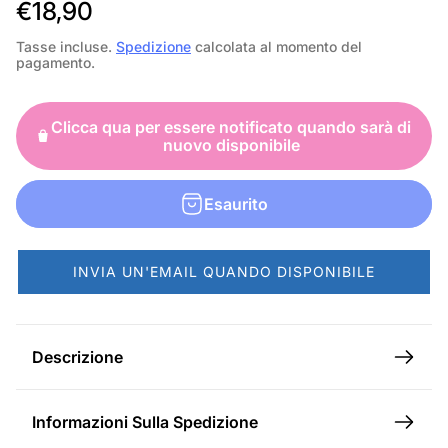
P
€18,90
r
Tasse incluse.
Spedizione
calcolata al momento del
pagamento.
e
z
Clicca qua per essere notificato quando sarà di
z
nuovo disponibile
o
n
Esaurito
o
r
INVIA UN'EMAIL QUANDO DISPONIBILE
m
a
l
Descrizione
e
Informazioni Sulla Spedizione