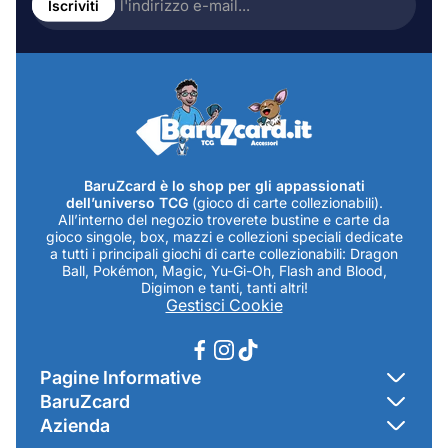
l'indirizzo
Iscriviti
e-
mail...
BaruZcard è lo shop per gli appassionati
dell’universo TCG
(gioco di carte collezionabili).
All’interno del negozio troverete bustine e carte da
gioco singole, box, mazzi e collezioni speciali dedicate
a tutti i principali giochi di carte collezionabili: Dragon
Ball, Pokémon, Magic, Yu-Gi-Oh, Flash and Blood,
Digimon e tanti, tanti altri!
Gestisci Cookie
Pagine Informative
BaruZcard
Contatti
Azienda
Home