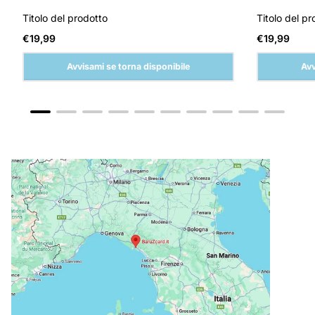
Titolo del prodotto
Titolo del pr
Prezzo
Prezzo
€19,99
€19,99
normale
normale
Avvisami se torna disponibile
Avv