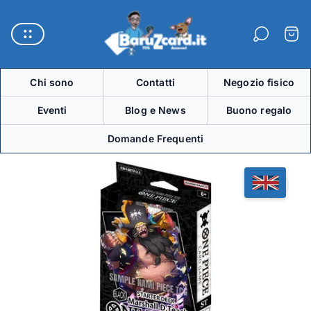
Logo
del
Carre
negozio"
Chi sono
Contatti
Negozio fisico
Eventi
Blog e News
Buono regalo
Domande Frequenti