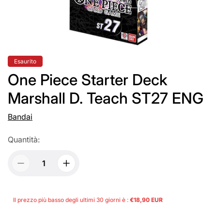
Etichetta
Esaurito
del
prodotto:
One Piece Starter Deck
Marshall D. Teach ST27 ENG
Bandai
Quantità:
Il prezzo più basso degli ultimi 30 giorni è :
€18,90 EUR