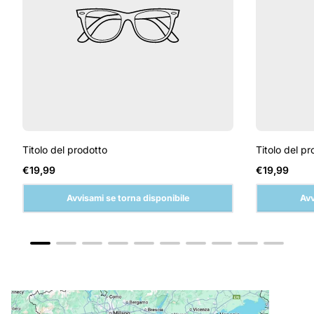
Titolo del prodotto
Titolo del pr
Prezzo
Prezzo
€19,99
€19,99
normale
normale
Avvisami se torna disponibile
Avv