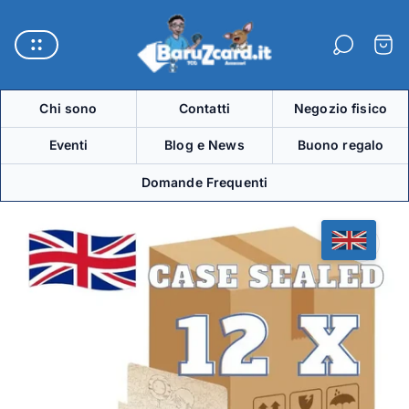
Logo
del
Carre
negozio"
Chi sono
Contatti
Negozio fisico
Eventi
Blog e News
Buono regalo
Domande Frequenti