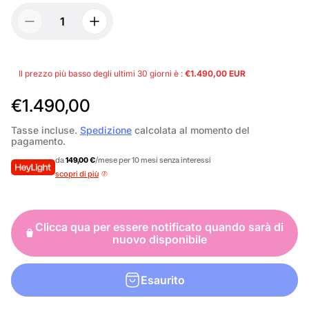
Il prezzo più basso degli ultimi 30 giorni è :
€1.490,00 EUR
P
€1.490,00
r
Tasse incluse.
Spedizione
calcolata al momento del
pagamento.
e
da
149,00 €
/mese per 10 mesi senza interessi
z
scopri di più
z
o
Clicca qua per essere notificato quando sarà di
n
nuovo disponibile
o
r
Esaurito
m