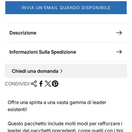
a
INVIA UN'EMAIL QUANDO DISPONIBILE
l
e
Descrizione
Informazioni Sulla Spedizione
Chiedi una domanda
CONDIVIDI:
Offre una spinta a una vasta gamma di leader
esistenti!
Questo pacchetto include molti modi per rafforzare i
leader dei pacchetti precedenti, come quelli con i tipi