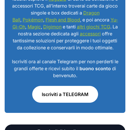
accessori TCG, all’interno troverai carte da gioco
singole e box dedicati a
Dragon
Ball
,
Pokémon
,
Flesh and Blood
, e poi ancora
Yu-
Gi-Oh
,
Magic
,
Digimon
e tanti
altri giochi TCG
. La
nostra sezione dedicata agli
accessori
offre
tantissime soluzioni per proteggere i tuoi oggetti
da collezione e conservarli in modo ottimale.
Iscriviti ora al canale Telegram per non perderti le
grandi offerte e ricevi subito il
buono sconto
di
benvenuto.
Iscriviti a TELEGRAM