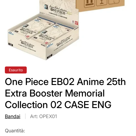
Etichetta
Esaurito
del
prodotto:
One Piece EB02 Anime 25th
Extra Booster Memorial
Collection 02 CASE ENG
Bandai
Art: OPEX01
Quantità: