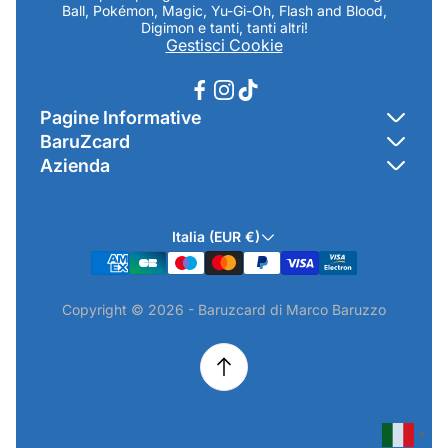
Ball, Pokémon, Magic, Yu-Gi-Oh, Flash and Blood,
Digimon e tanti, tanti altri!
Gestisci Cookie
Pagine Informative
BaruZcard
Contatti
Azienda
Home
Cookie Policy
Baruzcard di Marco Baruzzo
BaruZ Shop
Privacy Policy
Italia (EUR €)
Indirizzo Negozio: Via Luigi Valentini 1a Traversa - SNC
Chi-sono
Termini & Condizioni
19021 Arcola (SP)
Contatti
Informativa GPSR & Prodotti
Copyright © 2026 - Baruzcard di Marco Baruzzo
P.IVA.: 01520250117
Scopri il Negozio Fisico !
Spedizioni & Preordini
email: info@baruzcard.it
Eventi
Informativa Prodotti ExtraEU
Telefono/Whatsapp: 3288853914
Recesso Online
Camera di Commercio di La Spezia - NUMERO REA SP-
224316
▼