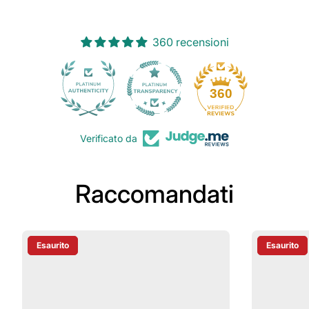
360 recensioni
30
360
Verificato da
Raccomandati
Esaurito
Esaurito
Etichetta Del Prodotto:
Etichetta D