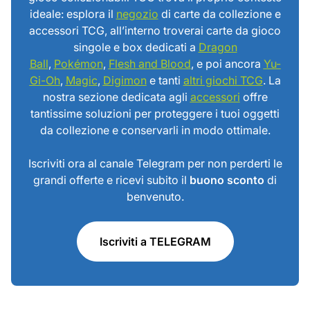
ideale: esplora il
negozio
di carte da collezione e
accessori TCG, all’interno troverai carte da gioco
singole e box dedicati a
Dragon
Ball
,
Pokémon
,
Flesh and Blood
, e poi ancora
Yu-
Gi-Oh
,
Magic
,
Digimon
e tanti
altri giochi TCG
. La
nostra sezione dedicata agli
accessori
offre
tantissime soluzioni per proteggere i tuoi oggetti
da collezione e conservarli in modo ottimale.
Iscriviti ora al canale Telegram per non perderti le
grandi offerte e ricevi subito il
buono sconto
di
benvenuto.
Iscriviti a TELEGRAM