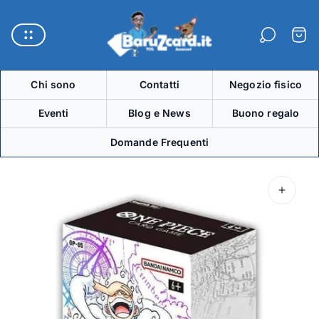
Logo
del
Carre
negozio"
Chi sono
Contatti
Negozio fisico
Eventi
Blog e News
Buono regalo
Domande Frequenti