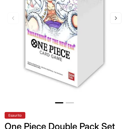
Etichetta
Esaurito
del
prodotto:
One Piece Double Pack Set