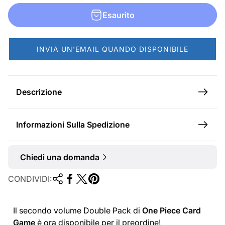
n
Esaurito
o
r
INVIA UN'EMAIL QUANDO DISPONIBILE
m
a
l
Descrizione
e
Informazioni Sulla Spedizione
Chiedi una domanda
CONDIVIDI:
Il secondo volume Double Pack di
One Piece Card
Game
è ora disponibile per il preordine!