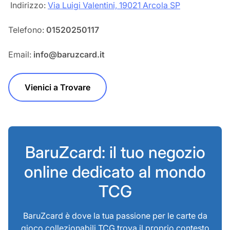
‎‎ Indirizzo:
Via Luigi Valentini, 19021 Arcola SP
Telefono:
01520250117
Email:
info@baruzcard.it
Vienici a Trovare
BaruZcard: il tuo negozio
online dedicato al mondo
TCG
BaruZcard è dove la tua passione per le carte da
gioco collezionabili TCG trova il proprio contesto