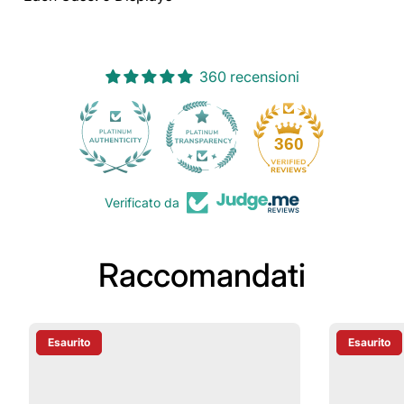
360 recensioni
30
360
Verificato da
Raccomandati
Esaurito
Esaurito
Etichetta Del Prodotto:
Etichetta D