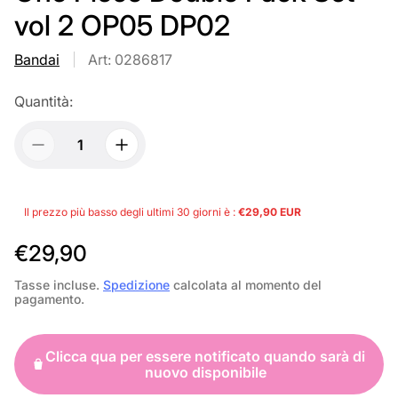
vol 2 OP05 DP02
Bandai
Art: 0286817
Quantità:
Il prezzo più basso degli ultimi 30 giorni è :
€29,90 EUR
P
€29,90
r
Tasse incluse.
Spedizione
calcolata al momento del
pagamento.
e
z
Clicca qua per essere notificato quando sarà di
z
nuovo disponibile
o