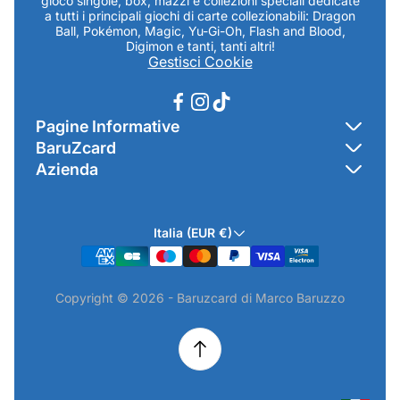
gioco singole, box, mazzi e collezioni speciali dedicate
a tutti i principali giochi di carte collezionabili: Dragon
Ball, Pokémon, Magic, Yu-Gi-Oh, Flash and Blood,
Digimon e tanti, tanti altri!
Gestisci Cookie
Pagine Informative
BaruZcard
Contatti
Azienda
Home
Cookie Policy
Baruzcard di Marco Baruzzo
BaruZ Shop
Privacy Policy
Italia (EUR €)
Indirizzo Negozio: Via Luigi Valentini 1a Traversa - SNC
Chi-sono
Termini & Condizioni
19021 Arcola (SP)
Contatti
Informativa GPSR & Prodotti
Copyright © 2026 - Baruzcard di Marco Baruzzo
P.IVA.: 01520250117
Scopri il Negozio Fisico !
Spedizioni & Preordini
email: info@baruzcard.it
Eventi
Informativa Prodotti ExtraEU
Telefono/Whatsapp: 3288853914
Recesso Online
Camera di Commercio di La Spezia - NUMERO REA SP-