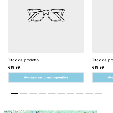
Titolo del prodotto
Titolo del pr
Prezzo
Prezzo
€19,99
€19,99
normale
normale
Avvisami se torna disponibile
Avv