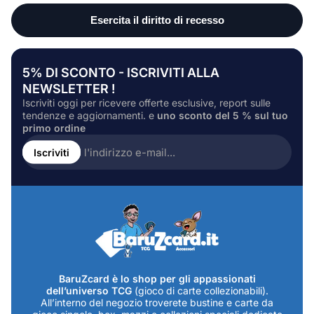
5% DI SCONTO - ISCRIVITI ALLA
NEWSLETTER !
Iscriviti oggi per ricevere offerte esclusive, report sulle
tendenze e aggiornamenti. e
uno sconto del 5 % sul tuo
primo ordine
Inserire
l'indirizzo
Iscriviti
e-
mail...
BaruZcard è lo shop per gli appassionati
dell’universo TCG
(gioco di carte collezionabili).
All’interno del negozio troverete bustine e carte da