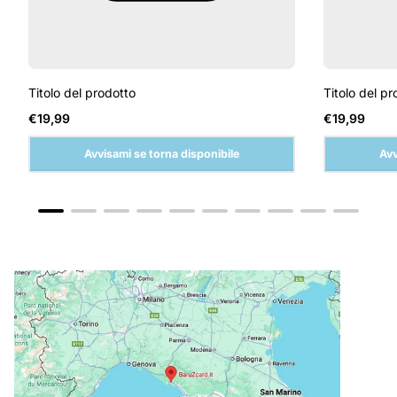
Titolo del prodotto
Titolo del pr
Prezzo
Prezzo
€19,99
€19,99
normale
normale
Avvisami se torna disponibile
Avv