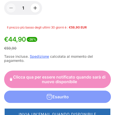
Il prezzo più basso degli ultimi 30 giorni è :
€59,90 EUR
€44,90
-26%
P
P
€59,90
r
r
Tasse incluse.
Spedizione
calcolata al momento del
pagamento.
e
e
z
z
Clicca qua per essere notificato quando sarà di
z
z
nuovo disponibile
o
o
d
n
Esaurito
i
o
v
r
INVIA UN'EMAIL QUANDO DISPONIBILE