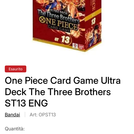
Etichetta
Esaurito
del
prodotto:
One Piece Card Game Ultra
Deck The Three Brothers
ST13 ENG
Bandai
Art: OPST13
Quantità: