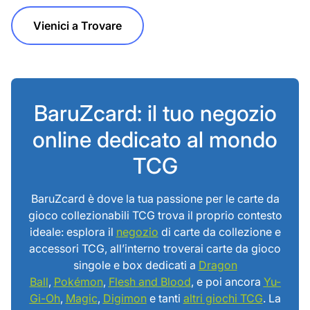
Vienici a Trovare
BaruZcard: il tuo negozio
online dedicato al mondo
TCG
BaruZcard è dove la tua passione per le carte da
gioco collezionabili TCG trova il proprio contesto
ideale: esplora il
negozio
di carte da collezione e
accessori TCG, all’interno troverai carte da gioco
singole e box dedicati a
Dragon
Ball
,
Pokémon
,
Flesh and Blood
, e poi ancora
Yu-
Gi-Oh
,
Magic
,
Digimon
e tanti
altri giochi TCG
. La