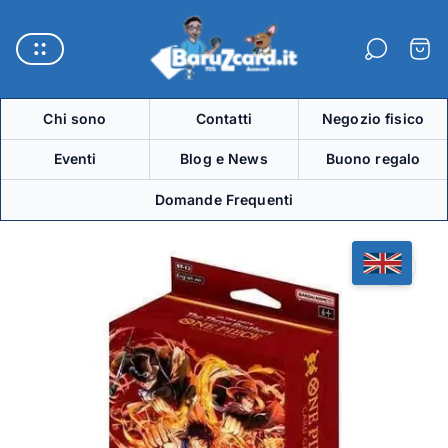
Logo
del
Carre
negozio"
Chi sono
Contatti
Negozio fisico
Eventi
Blog e News
Buono regalo
Domande Frequenti