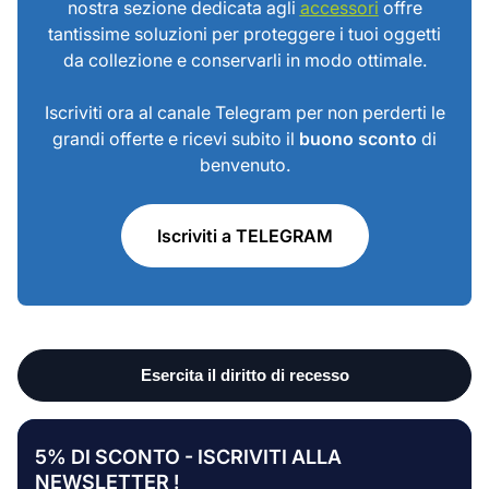
nostra sezione dedicata agli
accessori
offre
tantissime soluzioni per proteggere i tuoi oggetti
da collezione e conservarli in modo ottimale.
Iscriviti ora al canale Telegram per non perderti le
grandi offerte e ricevi subito il
buono sconto
di
benvenuto.
Iscriviti a TELEGRAM
5% DI SCONTO - ISCRIVITI ALLA
NEWSLETTER !