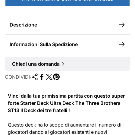
e
m
n
a
d
l
Descrizione
i
e
t
Informazioni Sulla Spedizione
a
Chiedi una domanda
CONDIVIDI:
Vinci dalla tua primissima partita con questo super
forte Starter Deck Ultra Deck The Three Brothers
ST13 Il Deck dei tre fratelli !
Questo deck ha lo scopo di aumentare il numero di
giocatori dando ai giocatori esistenti e nuovi