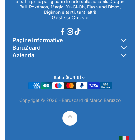
a tutti i principali giochi di carte collezionabili: Dragon
Ball, Pokémon, Magic, Yu-Gi-Oh, Flash and Blood,
Digimon e tanti, tanti altri!
Gestisci Cookie
Pagine Informative
BaruZcard
Contatti
Azienda
Home
Cookie Policy
Baruzcard di Marco Baruzzo
BaruZ Shop
Privacy Policy
Italia (EUR €)
Indirizzo Negozio: Via Luigi Valentini 1a Traversa - SNC
Chi-sono
Termini & Condizioni
19021 Arcola (SP)
Contatti
Informativa GPSR & Prodotti
Copyright © 2026 - Baruzcard di Marco Baruzzo
P.IVA.: 01520250117
Scopri il Negozio Fisico !
Spedizioni & Preordini
email: info@baruzcard.it
Eventi
Informativa Prodotti ExtraEU
Telefono/Whatsapp: 3288853914
Recesso Online
Camera di Commercio di La Spezia - NUMERO REA SP-
224316
▼