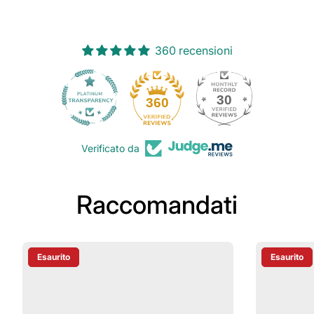
360 recensioni
30
360
Verificato da
Raccomandati
Esaurito
Esaurito
Etichetta Del Prodotto:
Etichetta D