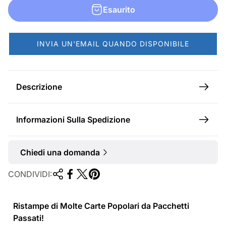
v
r
Esaurito
e
m
n
a
INVIA UN'EMAIL QUANDO DISPONIBILE
d
l
i
e
t
Descrizione
a
Informazioni Sulla Spedizione
Chiedi una domanda
CONDIVIDI:
Ristampe di Molte Carte Popolari da Pacchetti
Passati!