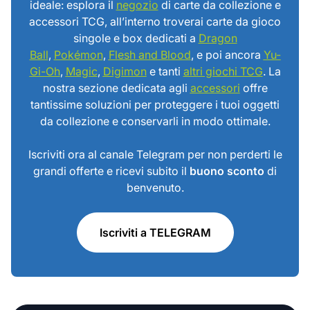
ideale: esplora il
negozio
di carte da collezione e
accessori TCG, all’interno troverai carte da gioco
singole e box dedicati a
Dragon
Ball
,
Pokémon
,
Flesh and Blood
, e poi ancora
Yu-
Gi-Oh
,
Magic
,
Digimon
e tanti
altri giochi TCG
. La
nostra sezione dedicata agli
accessori
offre
tantissime soluzioni per proteggere i tuoi oggetti
da collezione e conservarli in modo ottimale.
Iscriviti ora al canale Telegram per non perderti le
grandi offerte e ricevi subito il
buono sconto
di
benvenuto.
Iscriviti a TELEGRAM