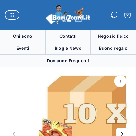
Logo
del
Carre
negozio"
Chi sono
Contatti
Negozio fisico
Eventi
Blog e News
Buono regalo
Domande Frequenti