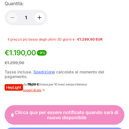
Quantità:
Il prezzo più basso degli ultimi 30 giorni è :
€1.299,90 EUR
€1.190,00
-9%
P
P
€1.299,90
r
r
Tasse incluse.
Spedizione
calcolata al momento del
pagamento.
e
e
da
119,00 €
/mese per 10 mesi senza interessi
z
z
scopri di più
z
z
o
o
Clicca qua per essere notificato quando sarà di
d
n
nuovo disponibile
i
o