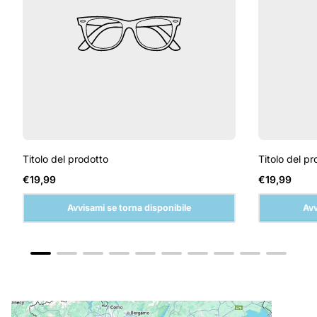
Titolo del prodotto
Titolo del pr
Prezzo
Prezzo
€19,99
€19,99
normale
normale
Avvisami se torna disponibile
Avv