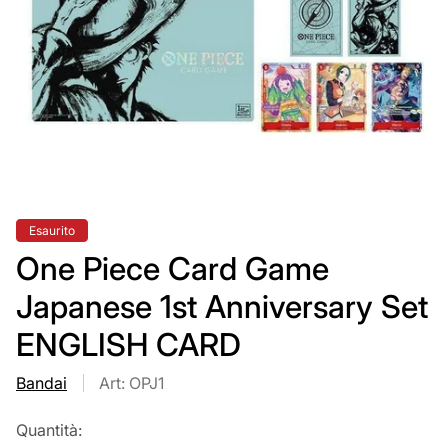
Etichetta
Esaurito
del
prodotto:
One Piece Card Game
Japanese 1st Anniversary Set
ENGLISH CARD
Bandai
Art: OPJ1
Quantità: