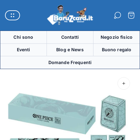
Logo
del
Carre
negozio"
Chi sono
Contatti
Negozio fisico
Eventi
Blog e News
Buono regalo
Domande Frequenti