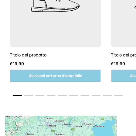
Titolo del prodotto
Titolo del pr
Prezzo
Prezzo
€19,99
€19,99
normale
normale
Avvisami se torna disponibile
Avv