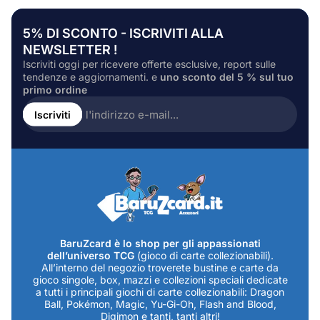
5% DI SCONTO - ISCRIVITI ALLA
NEWSLETTER !
Iscriviti oggi per ricevere offerte esclusive, report sulle
tendenze e aggiornamenti. e
uno sconto del 5 % sul tuo
primo ordine
Inserire
l'indirizzo
Iscriviti
e-
mail...
BaruZcard è lo shop per gli appassionati
dell’universo TCG
(gioco di carte collezionabili).
All’interno del negozio troverete bustine e carte da
gioco singole, box, mazzi e collezioni speciali dedicate
a tutti i principali giochi di carte collezionabili: Dragon
Ball, Pokémon, Magic, Yu-Gi-Oh, Flash and Blood,
Digimon e tanti, tanti altri!