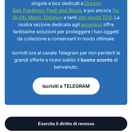
singole e box dedicati a
Dragon
Ball
,
Pokémon
,
Flesh and Blood
, e poi ancora
Yu-
Gi-Oh
,
Magic
,
Digimon
e tanti
altri giochi TCG
. La
nostra sezione dedicata agli
accessori
offre
tantissime soluzioni per proteggere i tuoi oggetti
da collezione e conservarli in modo ottimale.
Iscriviti ora al canale Telegram per non perderti le
grandi offerte e ricevi subito il
buono sconto
di
benvenuto.
Iscriviti a TELEGRAM