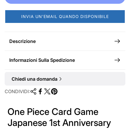
e
m
n
a
INVIA UN'EMAIL QUANDO DISPONIBILE
d
l
i
e
t
Descrizione
a
Informazioni Sulla Spedizione
Chiedi una domanda
CONDIVIDI:
One Piece Card Game
Japanese 1st Anniversary