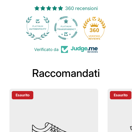
360 recensioni
30
360
Verificato da
Raccomandati
Esaurito
Esaurito
Etichetta Del Prodotto:
Etichetta D