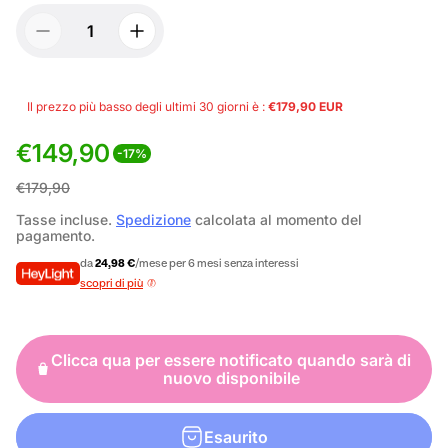
Il prezzo più basso degli ultimi 30 giorni è :
€179,90 EUR
€149,90
-17%
P
P
€179,90
r
r
Tasse incluse.
Spedizione
calcolata al momento del
pagamento.
e
e
da
24,98 €
/mese per 6 mesi senza interessi
z
z
scopri di più
z
z
o
o
Clicca qua per essere notificato quando sarà di
d
n
nuovo disponibile
i
o
v
r
Esaurito