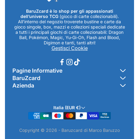
BaruZcard è lo shop per gli appassionati
dell’universo TCG
(gioco di carte collezionabili).
All’interno del negozio troverete bustine e carte da
gioco singole, box, mazzi e collezioni speciali dedicate
a tutti i principali giochi di carte collezionabili: Dragon
Ball, Pokémon, Magic, Yu-Gi-Oh, Flash and Blood,
Digimon e tanti, tanti altri!
Gestisci Cookie
Pagine Informative
BaruZcard
Contatti
Azienda
Home
Cookie Policy
Baruzcard di Marco Baruzzo
BaruZ Shop
Privacy Policy
Italia (EUR €)
Indirizzo Negozio: Via Luigi Valentini 1a Traversa - SNC
Chi-sono
Termini & Condizioni
19021 Arcola (SP)
Contatti
Informativa GPSR & Prodotti
Copyright © 2026 - Baruzcard di Marco Baruzzo
P.IVA.: 01520250117
Scopri il Negozio Fisico !
Spedizioni & Preordini