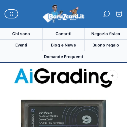
Logo
del
Carre
negozio"
Chi sono
Contatti
Negozio fisico
Eventi
Blog e News
Buono regalo
Domande Frequenti