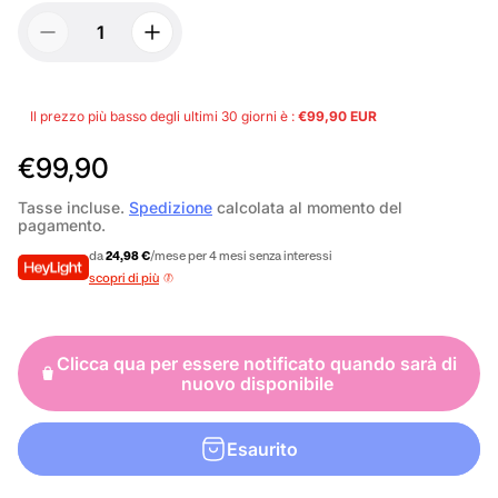
Il prezzo più basso degli ultimi 30 giorni è :
€99,90 EUR
P
€99,90
r
Tasse incluse.
Spedizione
calcolata al momento del
pagamento.
e
da
24,98 €
/mese per 4 mesi senza interessi
z
scopri di più
z
o
Clicca qua per essere notificato quando sarà di
n
nuovo disponibile
o
r
Esaurito
m