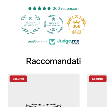
360 recensioni
30
360
Verificato da
Raccomandati
Esaurito
Esaurito
Etichetta Del Prodotto:
Etichetta D