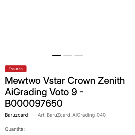
Etichetta
Esaurito
del
prodotto:
Mewtwo Vstar Crown Zenith
AiGrading Voto 9 -
B000097650
Baruzcard
Art: BaruZcard_AiGrading_040
Quantità: