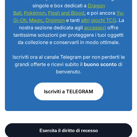
singole e box dedicati a
Dragon
Ball
,
Pokémon
,
Flesh and Blood
, e poi ancora
Yu-
Gi-Oh
,
Magic
,
Digimon
e tanti
altri giochi TCG
. La
nostra sezione dedicata agli
accessori
offre
tantissime soluzioni per proteggere i tuoi oggetti
da collezione e conservarli in modo ottimale.
Iscriviti ora al canale Telegram per non perderti le
grandi offerte e ricevi subito il
buono sconto
di
benvenuto.
Iscriviti a TELEGRAM