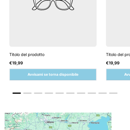
Titolo del prodotto
Titolo del pr
Prezzo
Prezzo
€19,99
€19,99
normale
normale
Avvisami se torna disponibile
Avv