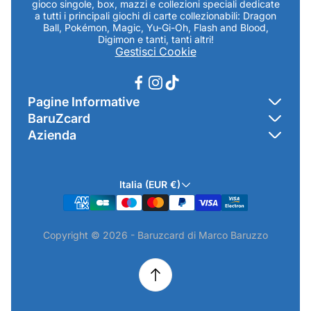
gioco singole, box, mazzi e collezioni speciali dedicate
a tutti i principali giochi di carte collezionabili: Dragon
Ball, Pokémon, Magic, Yu-Gi-Oh, Flash and Blood,
Digimon e tanti, tanti altri!
Gestisci Cookie
Pagine Informative
BaruZcard
Contatti
Azienda
Home
Cookie Policy
Baruzcard di Marco Baruzzo
BaruZ Shop
Privacy Policy
Italia (EUR €)
Indirizzo Negozio: Via Luigi Valentini 1a Traversa - SNC
Chi-sono
Termini & Condizioni
19021 Arcola (SP)
Contatti
Informativa GPSR & Prodotti
Copyright © 2026 - Baruzcard di Marco Baruzzo
P.IVA.: 01520250117
Scopri il Negozio Fisico !
Spedizioni & Preordini
email: info@baruzcard.it
Eventi
Informativa Prodotti ExtraEU
Telefono/Whatsapp: 3288853914
Recesso Online
Camera di Commercio di La Spezia - NUMERO REA SP-