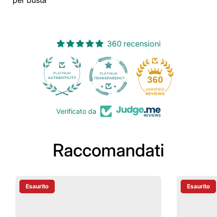
360 recensioni
30
360
Verificato da
Raccomandati
Esaurito
Esaurito
Etichetta Del Prodotto:
Etichetta D