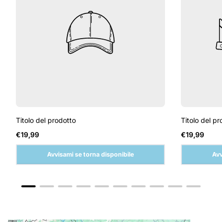
Titolo del prodotto
Titolo del pr
Prezzo
Prezzo
€19,99
€19,99
normale
normale
Avvisami se torna disponibile
Avv