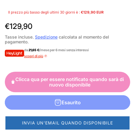
Il prezzo più basso degli ultimi 30 giorni è :
€129,90 EUR
P
€129,90
r
Tasse incluse.
Spedizione
calcolata al momento del
pagamento.
e
da
21,65 €
/mese per 6 mesi senza interessi
z
scopri di più
z
o
Clicca qua per essere notificato quando sarà di
n
nuovo disponibile
o
r
Esaurito
m
a
INVIA UN'EMAIL QUANDO DISPONIBILE
l