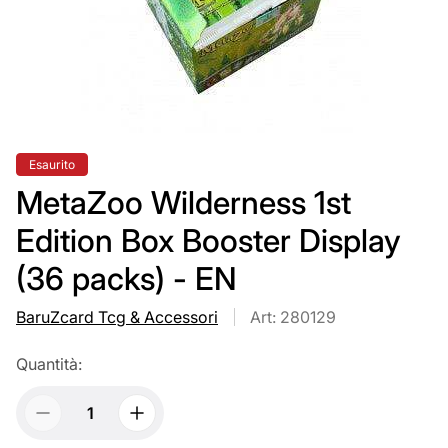
Etichetta
Esaurito
del
prodotto:
MetaZoo Wilderness 1st
Edition Box Booster Display
(36 packs) - EN
BaruZcard Tcg & Accessori
Art: 280129
Quantità: