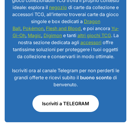
gioco collezionabili TCG trova il proprio contesto
ideale: esplora il
negozio
di carte da collezione e
accessori TCG, all’interno troverai carte da gioco
singole e box dedicati a
Dragon
Ball
,
Pokémon
,
Flesh and Blood
, e poi ancora
Yu-
Gi-Oh
,
Magic
,
Digimon
e tanti
altri giochi TCG
. La
nostra sezione dedicata agli
accessori
offre
tantissime soluzioni per proteggere i tuoi oggetti
da collezione e conservarli in modo ottimale.
Iscriviti ora al canale Telegram per non perderti le
grandi offerte e ricevi subito il
buono sconto
di
benvenuto.
Iscriviti a TELEGRAM