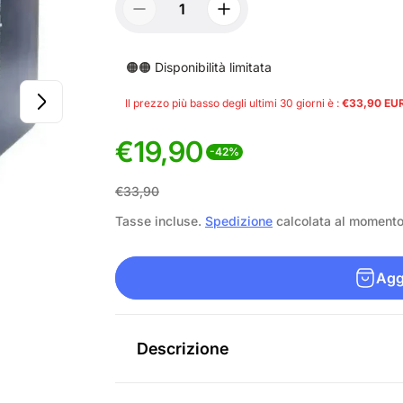
🟠🟠 Disponibilità limitata
Il prezzo più basso degli ultimi 30 giorni è :
€33,90 EU
€19,90
-42%
P
P
€33,90
r
r
Tasse incluse.
Spedizione
calcolata al moment
e
e
Aggi
z
z
z
z
o
o
Descrizione
d
n