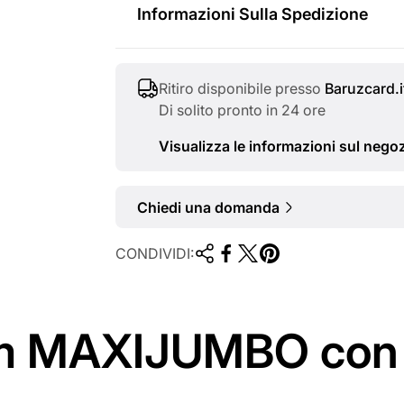
i
o
Informazioni Sulla Spedizione
v
r
e
m
Ritiro disponibile presso
Baruzcard.i
Di solito pronto in 24 ore
n
a
Visualizza le informazioni sul nego
d
l
i
e
Chiedi una domanda
t
a
CONDIVIDI:
m MAXIJUMBO con 10