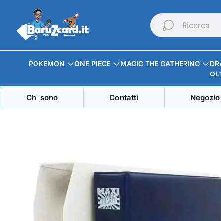
Logo
del
Ricerca
negozio"
POKEMON
ONE PIECE
MAGIC THE GATHERING
DR
OLT
Chi sono
Contatti
Negozio 