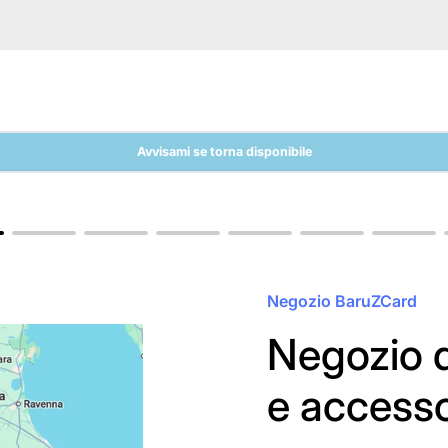
Avvisami se torna disponibile
Negozio BaruZCard
Negozio d
e access