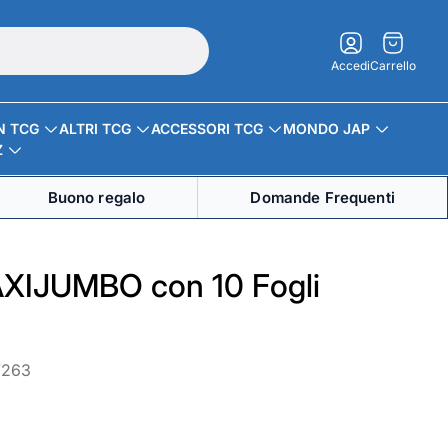
Carrello.
Accedi
Carrello
N TCG
ALTRI TCG
ACCESSORI TCG
MONDO JAP
Z
Buono regalo
Domande Frequenti
AXIJUMBO con 10 Fogli
7263