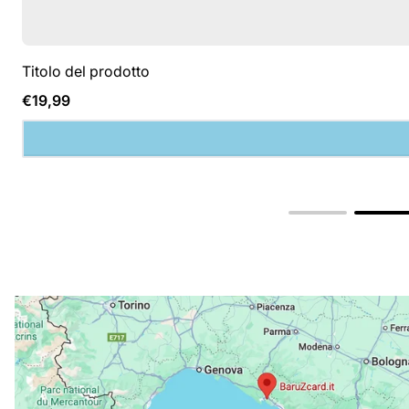
Titolo del prodotto
Prezzo
€19,99
normale