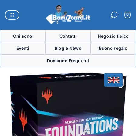
Logo
del
Carre
negozio"
Chi sono
Contatti
Negozio fisico
Eventi
Blog e News
Buono regalo
Domande Frequenti