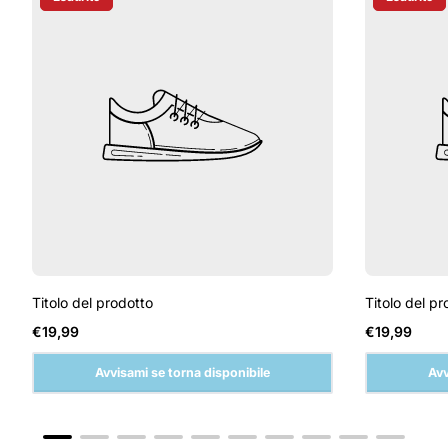
Etichetta Del Prodotto:
Etichetta D
Titolo del prodotto
Titolo del pr
Prezzo
Prezzo
€19,99
€19,99
normale
normale
Avvisami se torna disponibile
Avv