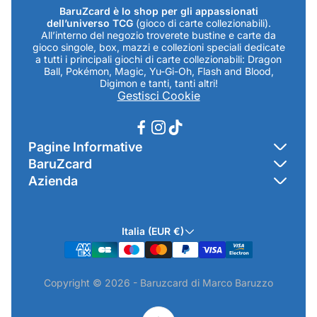
BaruZcard è lo shop per gli appassionati
dell’universo TCG
(gioco di carte collezionabili).
All’interno del negozio troverete bustine e carte da
gioco singole, box, mazzi e collezioni speciali dedicate
a tutti i principali giochi di carte collezionabili: Dragon
Ball, Pokémon, Magic, Yu-Gi-Oh, Flash and Blood,
Digimon e tanti, tanti altri!
Gestisci Cookie
Pagine Informative
BaruZcard
Contatti
Azienda
Home
Cookie Policy
Baruzcard di Marco Baruzzo
BaruZ Shop
Privacy Policy
Italia (EUR €)
Indirizzo Negozio: Via Luigi Valentini 1a Traversa - SNC
Chi-sono
Termini & Condizioni
19021 Arcola (SP)
Contatti
Informativa GPSR & Prodotti
Copyright © 2026 - Baruzcard di Marco Baruzzo
P.IVA.: 01520250117
Scopri il Negozio Fisico !
Spedizioni & Preordini
email: info@baruzcard.it
Eventi