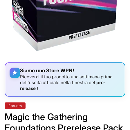
Siamo uno Store WPN!
Riceverai il tuo prodotto una settimana prima
dell'uscita ufficiale nella finestra del
pre-
release
!
Etichetta
Esaurito
del
prodotto:
Magic the Gathering
Foundations Prerelease Pack