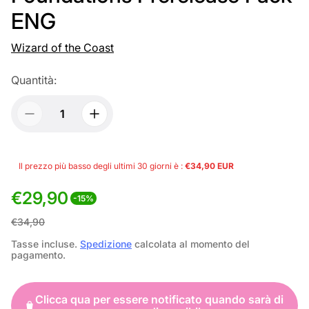
ENG
Wizard of the Coast
Quantità:
Il prezzo più basso degli ultimi 30 giorni è :
€34,90 EUR
€29,90
-15%
P
P
€34,90
r
r
Tasse incluse.
Spedizione
calcolata al momento del
pagamento.
e
e
z
z
Clicca qua per essere notificato quando sarà di
z
z