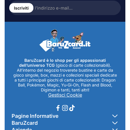
Inserire
l'indirizzo
Iscriviti
e-
mail...
BaruZcard è lo shop per gli appassionati
dell’universo TCG
(gioco di carte collezionabili).
All’interno del negozio troverete bustine e carte da
gioco singole, box, mazzi e collezioni speciali dedicate
a tutti i principali giochi di carte collezionabili: Dragon
Ball, Pokémon, Magic, Yu-Gi-Oh, Flash and Blood,
Digimon e tanti, tanti altri!
Gestisci Cookie
Pagine Informative
BaruZcard
Contatti
Azienda