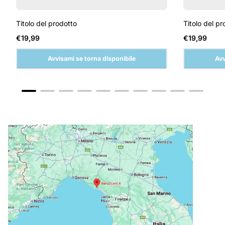
Titolo del prodotto
Titolo del pr
Prezzo
Prezzo
€19,99
€19,99
normale
normale
Avvisami se torna disponibile
Avv