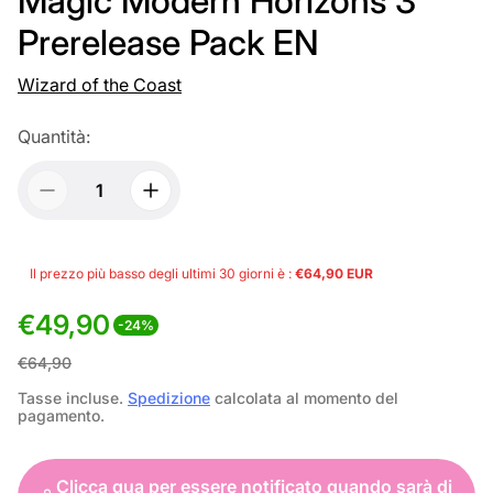
Magic Modern Horizons 3
Prerelease Pack EN
Wizard of the Coast
Quantità:
Il prezzo più basso degli ultimi 30 giorni è :
€64,90 EUR
€49,90
-24%
P
P
€64,90
r
r
Tasse incluse.
Spedizione
calcolata al momento del
pagamento.
e
e
z
z
Clicca qua per essere notificato quando sarà di