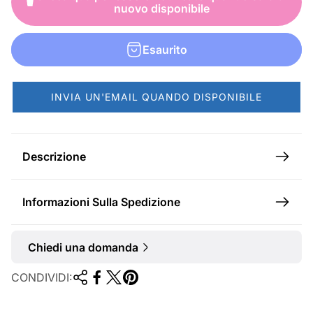
z
z
nuovo disponibile
o
o
d
n
Esaurito
i
o
v
r
INVIA UN'EMAIL QUANDO DISPONIBILE
e
m
n
a
d
l
Descrizione
i
e
t
Informazioni Sulla Spedizione
a
Chiedi una domanda
CONDIVIDI: