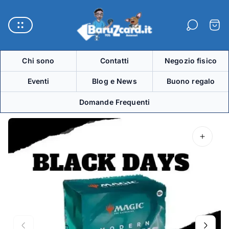
Logo
del
Carre
negozio"
Chi sono
Contatti
Negozio fisico
Eventi
Blog e News
Buono regalo
Domande Frequenti