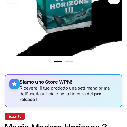
Siamo uno Store WPN!
Riceverai il tuo prodotto una settimana prima
dell'uscita ufficiale nella finestra del
pre-
release
!
Etichetta
Esaurito
del
prodotto: