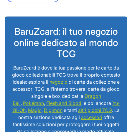
BaruZcard: il tuo negozio
online dedicato al mondo
TCG
BaruZcard è dove la tua passione per le carte da
gioco collezionabili TCG trova il proprio contesto
ideale: esplora il
negozio
di carte da collezione e
accessori TCG, all’interno troverai carte da gioco
singole e box dedicati a
Dragon
Ball
,
Pokémon
,
Flesh and Blood
, e poi ancora
Yu-
Gi-Oh
,
Magic
,
Digimon
e tanti
altri giochi TCG
. La
nostra sezione dedicata agli
accessori
offre
tantissime soluzioni per proteggere i tuoi oggetti
da collezione e conservarli in modo ottimale.