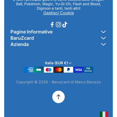
Ball, Pokémon, Magic, Yu-Gi-Oh, Flash and Blood,
Digimon e tanti, tanti altri!
Gestisci Cookie
Pagine Informative
BaruZcard
Contatti
Azienda
Home
Cookie Policy
Baruzcard di Marco Baruzzo
BaruZ Shop
Privacy Policy
Italia (EUR €)
Indirizzo Negozio: Via Luigi Valentini 1a Traversa - SNC
Chi-sono
Termini & Condizioni
19021 Arcola (SP)
Contatti
Informativa GPSR & Prodotti
Copyright © 2026 - Baruzcard di Marco Baruzzo
P.IVA.: 01520250117
Scopri il Negozio Fisico !
Spedizioni & Preordini
email: info@baruzcard.it
Eventi
Informativa Prodotti ExtraEU
Telefono/Whatsapp: 3288853914
Recesso Online
Camera di Commercio di La Spezia - NUMERO REA SP-
224316
▼