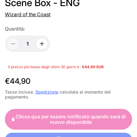
Scene Box - ENG
Wizard of the Coast
Quantità:
Il prezzo più basso degli ultimi 30 giorni è :
€44,90 EUR
P
€44,90
r
Tasse incluse.
Spedizione
calcolata al momento del
pagamento.
e
z
Clicca qua per essere notificato quando sarà di
z
nuovo disponibile
o