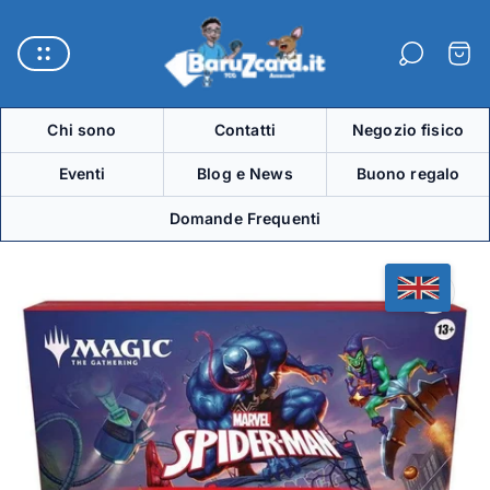
Logo
del
Carre
negozio"
Chi sono
Contatti
Negozio fisico
Eventi
Blog e News
Buono regalo
Domande Frequenti