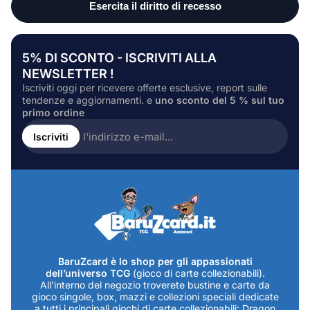
5% DI SCONTO - ISCRIVITI ALLA
NEWSLETTER !
Iscriviti oggi per ricevere offerte esclusive, report sulle
tendenze e aggiornamenti. e
uno sconto del 5 % sul tuo
primo ordine
Inserire
l'indirizzo
Iscriviti
e-
mail...
BaruZcard è lo shop per gli appassionati
dell’universo TCG
(gioco di carte collezionabili).
All’interno del negozio troverete bustine e carte da
gioco singole, box, mazzi e collezioni speciali dedicate
a tutti i principali giochi di carte collezionabili: Dragon