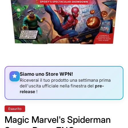
Siamo uno Store WPN!
Riceverai il tuo prodotto una settimana prima
dell'uscita ufficiale nella finestra del
pre-
release
!
Etichetta
Esaurito
del
prodotto:
Magic Marvel's Spiderman