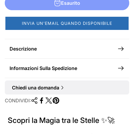
n
Esaurito
o
r
INVIA UN'EMAIL QUANDO DISPONIBILE
m
a
l
Descrizione
e
Informazioni Sulla Spedizione
Chiedi una domanda
CONDIVIDI:
Scopri la Magia tra le Stelle ✨🚀