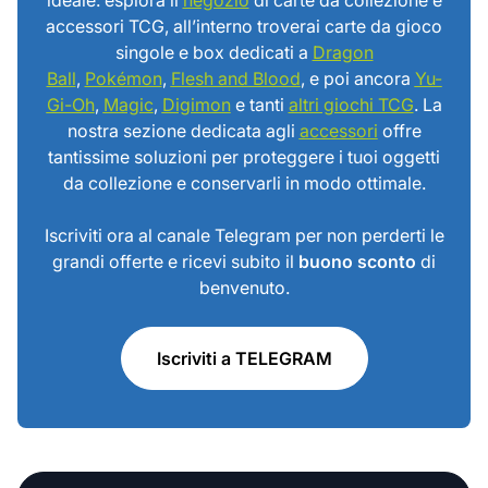
accessori TCG, all’interno troverai carte da gioco
singole e box dedicati a
Dragon
Ball
,
Pokémon
,
Flesh and Blood
, e poi ancora
Yu-
Gi-Oh
,
Magic
,
Digimon
e tanti
altri giochi TCG
. La
nostra sezione dedicata agli
accessori
offre
tantissime soluzioni per proteggere i tuoi oggetti
da collezione e conservarli in modo ottimale.
Iscriviti ora al canale Telegram per non perderti le
grandi offerte e ricevi subito il
buono sconto
di
benvenuto.
Iscriviti a TELEGRAM