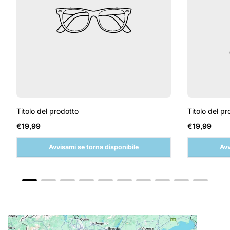
Titolo del prodotto
Titolo del pr
Prezzo
Prezzo
€19,99
€19,99
normale
normale
Avvisami se torna disponibile
Avv