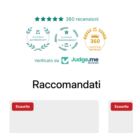
360 recensioni
30
360
Verificato da
Raccomandati
Esaurito
Esaurito
Etichetta Del Prodotto:
Etichetta D