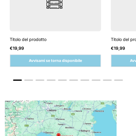
Titolo del prodotto
Titolo del pr
Prezzo
Prezzo
€19,99
€19,99
normale
normale
Avvisami se torna disponibile
Avv