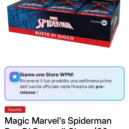
Siamo uno Store WPN!
Riceverai il tuo prodotto una settimana prima
dell'uscita ufficiale nella finestra del
pre-
release
!
Etichetta
Esaurito
del
prodotto:
Magic Marvel's Spiderman