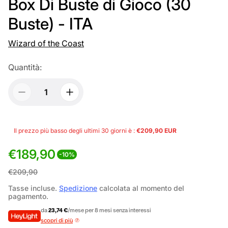
Box Di Buste di Gioco (30
Buste) - ITA
Wizard of the Coast
Quantità:
Il prezzo più basso degli ultimi 30 giorni è :
€209,90 EUR
€189,90
-10%
P
P
€209,90
r
r
Tasse incluse.
Spedizione
calcolata al momento del
pagamento.
e
e
da
23,74 €
/mese per 8 mesi senza interessi
z
z
scopri di più