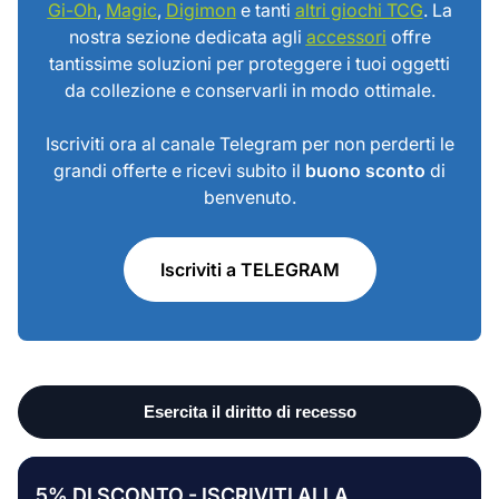
Gi-Oh
,
Magic
,
Digimon
e tanti
altri giochi TCG
. La
nostra sezione dedicata agli
accessori
offre
tantissime soluzioni per proteggere i tuoi oggetti
da collezione e conservarli in modo ottimale.
Iscriviti ora al canale Telegram per non perderti le
grandi offerte e ricevi subito il
buono sconto
di
benvenuto.
Iscriviti a TELEGRAM
5% DI SCONTO - ISCRIVITI ALLA