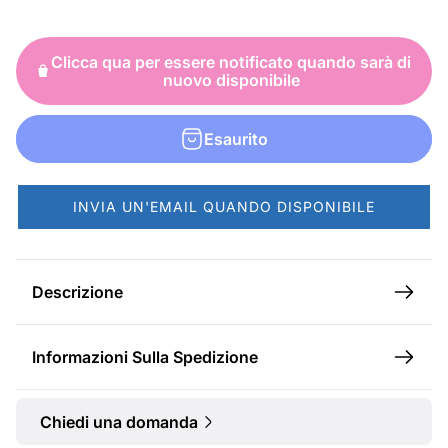
z
z
o
o
Clicca qua per essere notificato quando sarà di
d
n
nuovo disponibile
i
o
v
r
Esaurito
e
m
n
a
INVIA UN'EMAIL QUANDO DISPONIBILE
d
l
i
e
t
Descrizione
a
Informazioni Sulla Spedizione
Chiedi una domanda