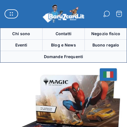
Logo
del
Carre
negozio"
Chi sono
Contatti
Negozio fisico
Eventi
Blog e News
Buono regalo
Domande Frequenti