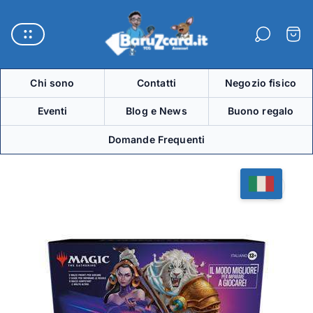
Logo
del
Carre
negozio"
Chi sono
Contatti
Negozio fisico
Eventi
Blog e News
Buono regalo
Domande Frequenti