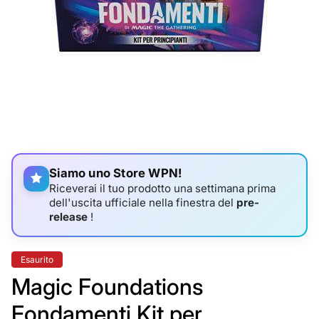
Siamo uno Store WPN!
Riceverai il tuo prodotto una settimana prima
dell'uscita ufficiale nella finestra del
pre-
release
!
Etichetta
Esaurito
del
prodotto:
Magic Foundations
Fondamenti Kit per