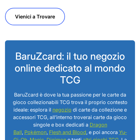
Vienici a Trovare
BaruZcard: il tuo negozio
online dedicato al mondo
TCG
BaruZcard è dove la tua passione per le carte da
gioco collezionabili TCG trova il proprio contesto
ideale: esplora il
negozio
di carte da collezione e
accessori TCG, all’interno troverai carte da gioco
singole e box dedicati a
Dragon
Ball
,
Pokémon
,
Flesh and Blood
, e poi ancora
Yu-
Gi-Oh
,
Magic
,
Digimon
e tanti
altri giochi TCG
. La