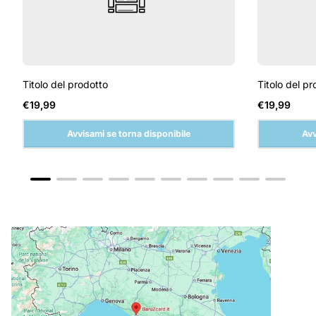
Titolo del prodotto
Titolo del pr
Prezzo
Prezzo
€19,99
€19,99
normale
normale
Avvisami se torna disponibile
Avv