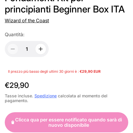
principianti Beginner Box ITA
Wizard of the Coast
Quantità:
Il prezzo più basso degli ultimi 30 giorni è :
€29,90 EUR
P
€29,90
r
Tasse incluse.
Spedizione
calcolata al momento del
pagamento.
e
z
Clicca qua per essere notificato quando sarà di
z
nuovo disponibile
o