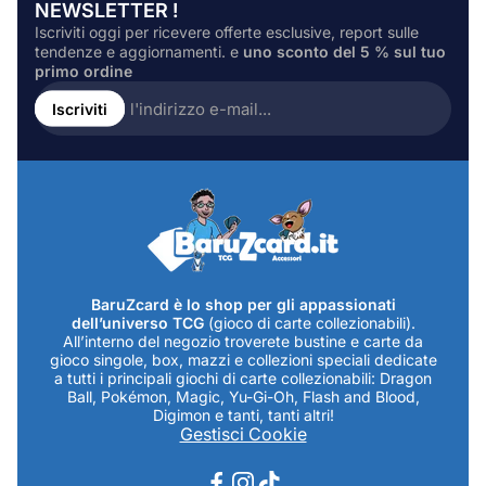
NEWSLETTER !
Iscriviti oggi per ricevere offerte esclusive, report sulle
tendenze e aggiornamenti. e
uno sconto del 5 % sul tuo
primo ordine
Inserire
l'indirizzo
Iscriviti
e-
mail...
BaruZcard è lo shop per gli appassionati
dell’universo TCG
(gioco di carte collezionabili).
All’interno del negozio troverete bustine e carte da
gioco singole, box, mazzi e collezioni speciali dedicate
a tutti i principali giochi di carte collezionabili: Dragon
Ball, Pokémon, Magic, Yu-Gi-Oh, Flash and Blood,
Digimon e tanti, tanti altri!
Gestisci Cookie