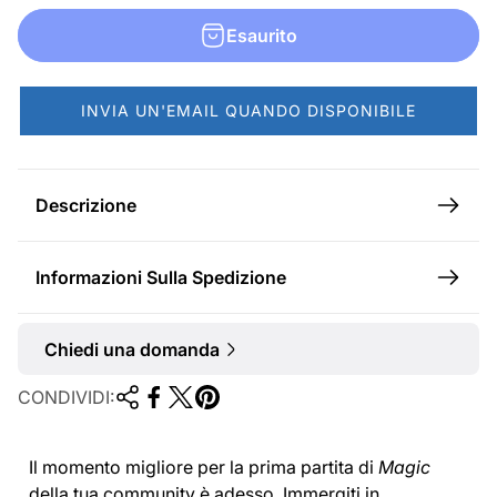
n
Esaurito
o
r
INVIA UN'EMAIL QUANDO DISPONIBILE
m
a
l
Descrizione
e
Informazioni Sulla Spedizione
Chiedi una domanda
CONDIVIDI:
Il momento migliore per la prima partita di
Magic
della tua community è adesso. Immergiti in