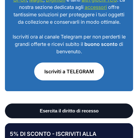
nostra sezione dedicata agli
accessori
offre
tantissime soluzioni per proteggere i tuoi oggetti
da collezione e conservarli in modo ottimale.
Iscriviti ora al canale Telegram per non perderti le
grandi offerte e ricevi subito il
buono sconto
di
benvenuto.
Iscriviti a TELEGRAM
5% DI SCONTO - ISCRIVITI ALLA