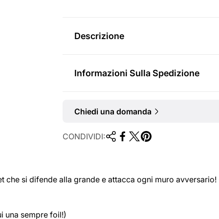
v
r
e
m
Descrizione
n
a
d
l
Informazioni Sulla Spedizione
i
e
t
Chiedi una domanda
a
CONDIVIDI:
et che si difende alla grande e attacca ogni muro avversario!
i una sempre foil!)