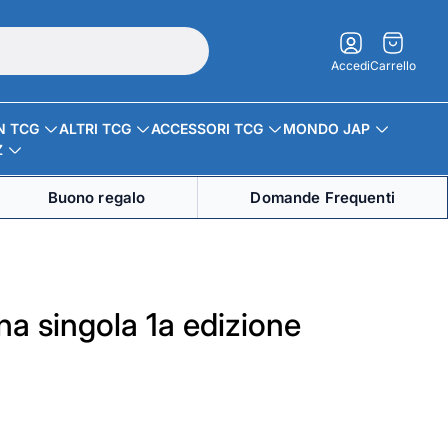
Carrello.
Accedi
Carrello
N TCG
ALTRI TCG
ACCESSORI TCG
MONDO JAP
Z
Buono regalo
Domande Frequenti
ina singola 1a edizione