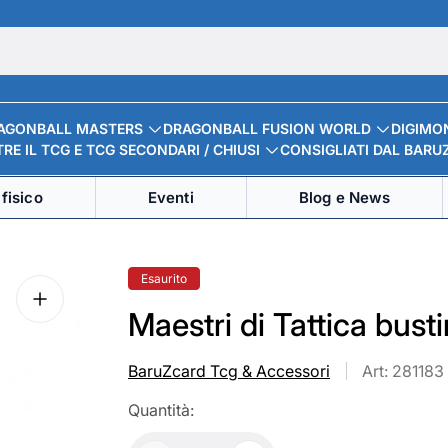
AGONBALL MASTERS
DRAGONBALL FUSION WORLD
DIGIMO
RE IL TCG E TCG SECONDARI / CHIUSI
CONSIGLIATI DAL BARU
fisico
Eventi
Blog e News
Etichetta
Esaurito
del
prodotto:
Maestri di Tattica bust
BaruZcard Tcg & Accessori
Art: 281183
Quantità: