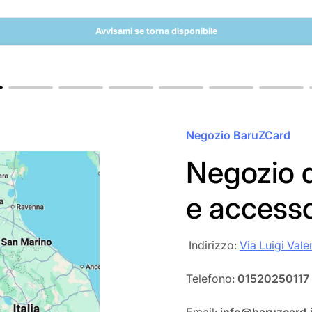
Avvisami se torna disponibile
Negozio BaruZCard
Negozio d
e access
‎‎ Indirizzo:
Via Luigi Vale
Telefono:
01520250117