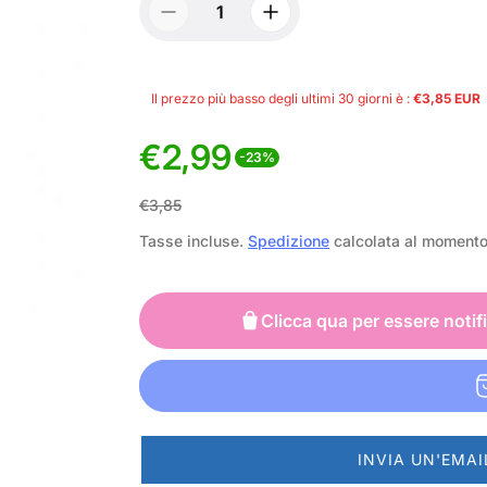
Il prezzo più basso degli ultimi 30 giorni è :
€3,85 EUR
€2,99
-23%
P
P
€3,85
r
r
Tasse incluse.
Spedizione
calcolata al moment
e
e
z
z
Clicca qua per essere notif
z
z
o
o
d
n
INVIA UN'EMAI
i
o