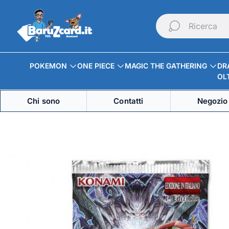
Logo
del
Ricerca
negozio"
POKEMON
ONE PIECE
MAGIC THE GATHERING
DR
OLT
Chi sono
Contatti
Negozio 