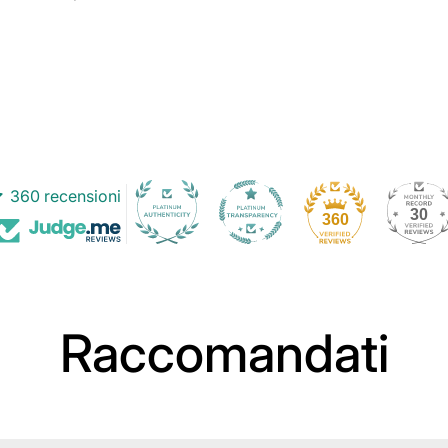
360 recensioni
30
360
Raccomandati