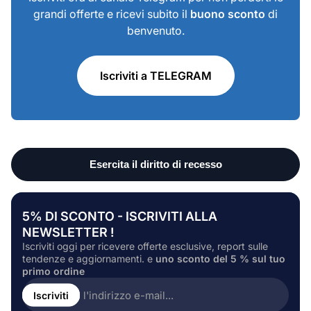
grandi offerte e ricevi subito il
buono sconto
di
benvenuto.
Iscriviti a TELEGRAM
5% DI SCONTO - ISCRIVITI ALLA
NEWSLETTER !
Iscriviti oggi per ricevere offerte esclusive, report sulle
tendenze e aggiornamenti. e
uno sconto del 5 % sul tuo
primo ordine
Inserire
l'indirizzo
Iscriviti
e-