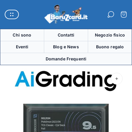
Logo
del
Carre
negozio"
Chi sono
Contatti
Negozio fisico
Eventi
Blog e News
Buono regalo
Domande Frequenti