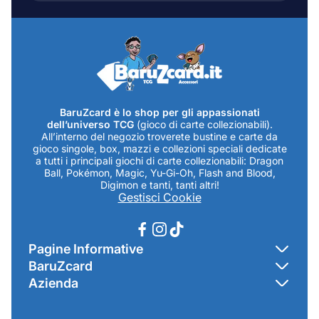
mail...
BaruZcard è lo shop per gli appassionati
dell’universo TCG
(gioco di carte collezionabili).
All’interno del negozio troverete bustine e carte da
gioco singole, box, mazzi e collezioni speciali dedicate
a tutti i principali giochi di carte collezionabili: Dragon
Ball, Pokémon, Magic, Yu-Gi-Oh, Flash and Blood,
Digimon e tanti, tanti altri!
Gestisci Cookie
Pagine Informative
BaruZcard
Contatti
Azienda
Home
Cookie Policy
Baruzcard di Marco Baruzzo