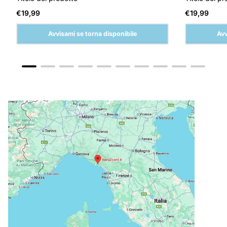
Prezzo
Prezzo
€19,99
€19,99
normale
normale
Avvisami se torna disponibile
Avv