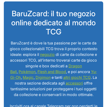
BaruZcard: il tuo negozio
online dedicato al mondo
TCG
BaruZcard è dove la tua passione per le carte da
gioco collezionabili TCG trova il proprio contesto
ideale: esplora il
negozio
di carte da collezione e
accessori TCG, all’interno troverai carte da gioco
singole e box dedicati a
Dragon
Ball
,
Pokémon
,
Flesh and Blood
, e poi ancora
Yu-
Gi-Oh
,
Magic
,
Digimon
e tanti
altri giochi TCG
. La
nostra sezione dedicata agli
accessori
offre
tantissime soluzioni per proteggere i tuoi oggetti
da collezione e conservarli in modo ottimale.
Iscriviti ora al canale Telegram per non perderti le