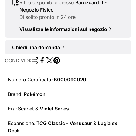
a
Ritiro disponibile presso
Baruzcard.it -
Negozio Fisico
l
Di solito pronto in 24 ore
e
Visualizza le informazioni sul negozio
Chiedi una domanda
CONDIVIDI:
Numero Certificato:
B000090029
Brand:
Pokémon
Era:
Scarlet & Violet Series
Espansione:
TCG Classic - Venusaur & Lugia ex
Deck