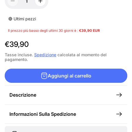
🔴 Ultimi pezzi
Il prezzo più basso degli ultimi 30 giorni è :
€39,90 EUR
P
€39,90
r
Tasse incluse.
Spedizione
calcolata al momento del
pagamento.
e
z
Aggiungi al carrello
z
o
Descrizione
n
o
Informazioni Sulla Spedizione
r
m