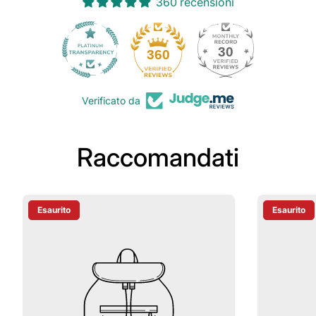
360 recensioni
30
360
Verificato da
Raccomandati
Esaurito
Esaurito
Etichetta Del Prodotto:
Etichetta D