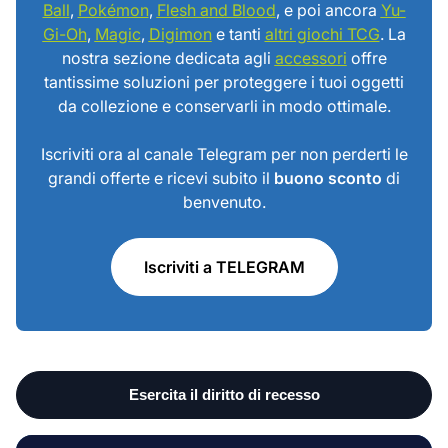
Ball
,
Pokémon
,
Flesh and Blood
, e poi ancora
Yu-
Gi-Oh
,
Magic
,
Digimon
e tanti
altri giochi TCG
. La
nostra sezione dedicata agli
accessori
offre
tantissime soluzioni per proteggere i tuoi oggetti
da collezione e conservarli in modo ottimale.
Iscriviti ora al canale Telegram per non perderti le
grandi offerte e ricevi subito il
buono sconto
di
benvenuto.
Iscriviti a TELEGRAM