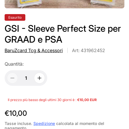
Etichetta
Esaurito
del
prodotto:
GSI - Sleeve Perfect Size per
GRAAD e PSA
BaruZcard Tcg & Accessori
Art: 431962452
Quantità:
Il prezzo più basso degli ultimi 30 giorni è :
€10,00 EUR
P
€10,00
r
Tasse incluse.
Spedizione
calcolata al momento del
pagamento.