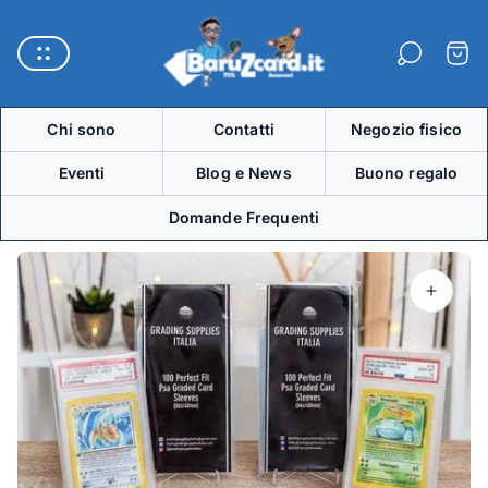
Logo
del
Carre
negozio"
Chi sono
Contatti
Negozio fisico
Eventi
Blog e News
Buono regalo
Domande Frequenti