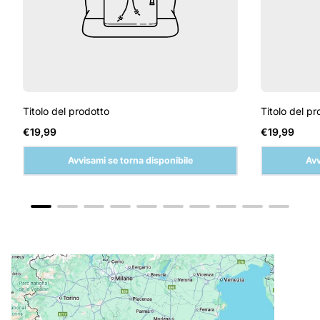
Titolo del prodotto
Titolo del pr
Prezzo
Prezzo
€19,99
€19,99
normale
normale
Avvisami se torna disponibile
Avv