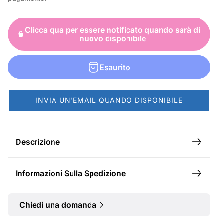
e
z
Clicca qua per essere notificato quando sarà di
z
nuovo disponibile
o
n
Esaurito
o
r
INVIA UN'EMAIL QUANDO DISPONIBILE
m
a
l
Descrizione
e
Informazioni Sulla Spedizione
Chiedi una domanda