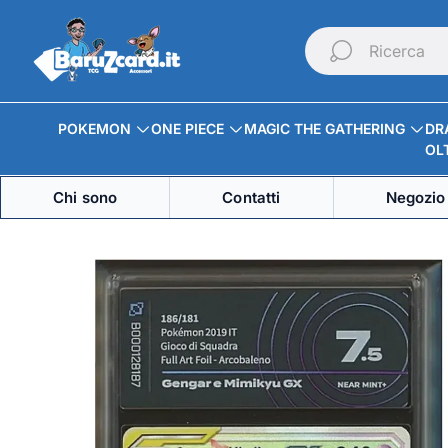
Logo
del
Ricerca
negozio"
POKEMON
ONE PIECE
MAGIC THE GATHERING
DR
OLT
Chi sono
Contatti
Negozio 