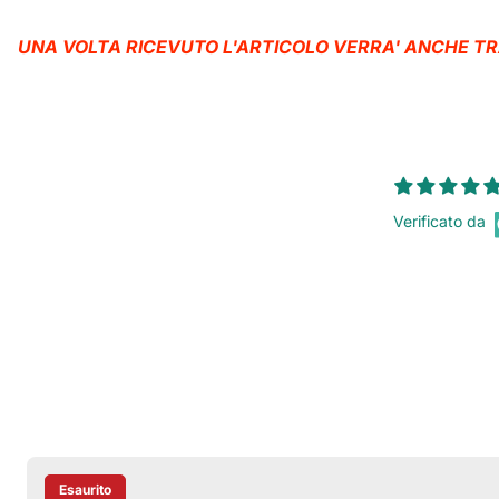
UNA VOLTA RICEVUTO L'ARTICOLO VERRA' ANCHE TRAS
Verificato da
Esaurito
Etichetta Del Prodotto: