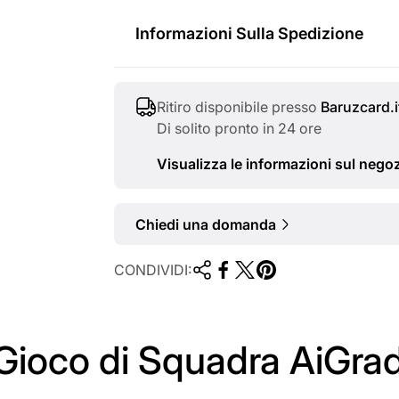
r
Informazioni Sulla Spedizione
m
a
Ritiro disponibile presso
Baruzcard.i
l
Di solito pronto in 24 ore
e
Visualizza le informazioni sul nego
Chiedi una domanda
CONDIVIDI:
ioco di Squadra AiGrad