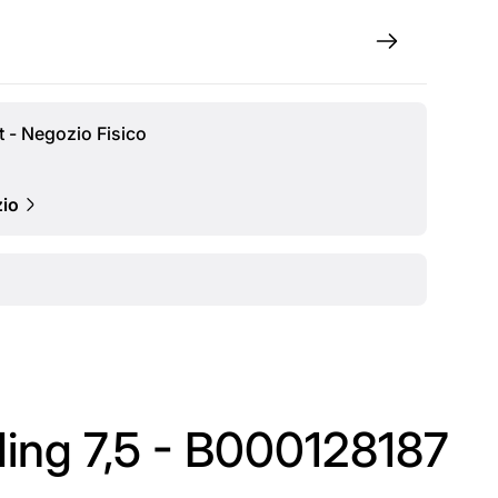
t - Negozio Fisico
zio
ing 7,5 - B000128187