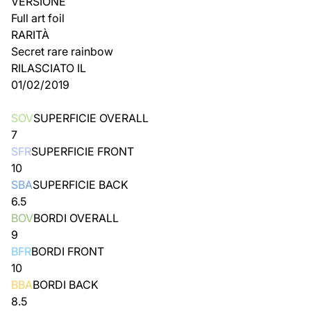
VERSIONE
Full art foil
RARITÀ
Secret rare rainbow
RILASCIATO IL
01/02/2019
SOV
SUPERFICIE OVERALL
7
SFR
SUPERFICIE FRONT
10
SBA
SUPERFICIE BACK
6.5
BOV
BORDI OVERALL
9
BFR
BORDI FRONT
10
BBA
BORDI BACK
8.5