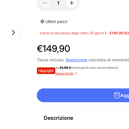
🔴 Ultimi pezzi
Il prezzo più basso degli ultimi 30 giorni è :
€149,90 E
P
€149,90
r
Tasse incluse.
Spedizione
calcolata al moment
e
da
24,98 €
/mese per 6 mesi senza interessi
scopri di più
z
z
Aggi
o
n
Descrizione
o