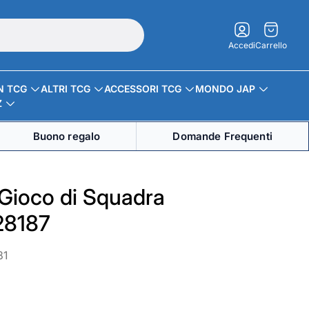
Carrello.
Accedi
Carrello
N TCG
ALTRI TCG
ACCESSORI TCG
MONDO JAP
Z
Buono regalo
Domande Frequenti
Gioco di Squadra
28187
81