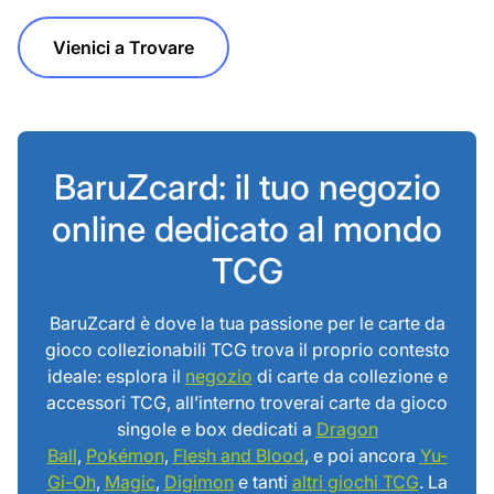
Vienici a Trovare
BaruZcard: il tuo negozio
online dedicato al mondo
TCG
BaruZcard è dove la tua passione per le carte da
gioco collezionabili TCG trova il proprio contesto
ideale: esplora il
negozio
di carte da collezione e
accessori TCG, all’interno troverai carte da gioco
singole e box dedicati a
Dragon
Ball
,
Pokémon
,
Flesh and Blood
, e poi ancora
Yu-
Gi-Oh
,
Magic
,
Digimon
e tanti
altri giochi TCG
. La