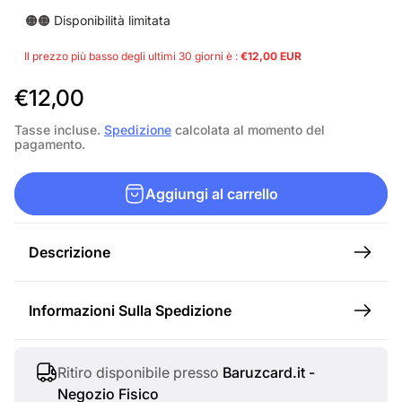
🟠🟠 Disponibilità limitata
Il prezzo più basso degli ultimi 30 giorni è :
€12,00 EUR
P
€12,00
r
Tasse incluse.
Spedizione
calcolata al momento del
pagamento.
e
z
Aggiungi al carrello
z
o
Descrizione
n
o
Informazioni Sulla Spedizione
r
m
a
Ritiro disponibile presso
Baruzcard.it -
Negozio Fisico