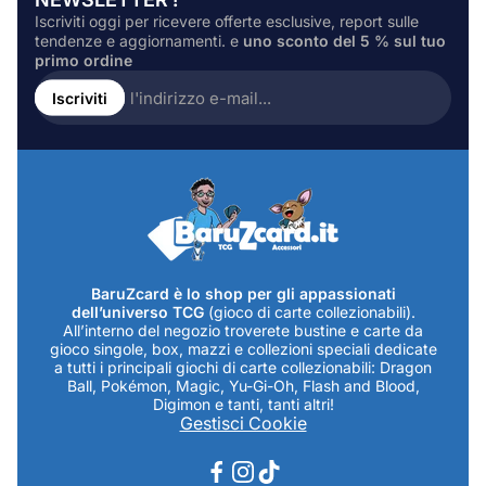
Iscriviti oggi per ricevere offerte esclusive, report sulle
tendenze e aggiornamenti. e
uno sconto del 5 % sul tuo
primo ordine
Inserire
l'indirizzo
Iscriviti
e-
mail...
BaruZcard è lo shop per gli appassionati
dell’universo TCG
(gioco di carte collezionabili).
All’interno del negozio troverete bustine e carte da
gioco singole, box, mazzi e collezioni speciali dedicate
a tutti i principali giochi di carte collezionabili: Dragon
Ball, Pokémon, Magic, Yu-Gi-Oh, Flash and Blood,
Digimon e tanti, tanti altri!
Gestisci Cookie