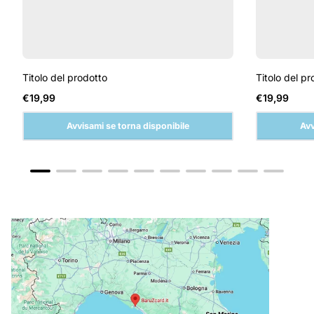
Titolo del prodotto
Titolo del pr
Prezzo
Prezzo
€19,99
€19,99
normale
normale
Avvisami se torna disponibile
Avv