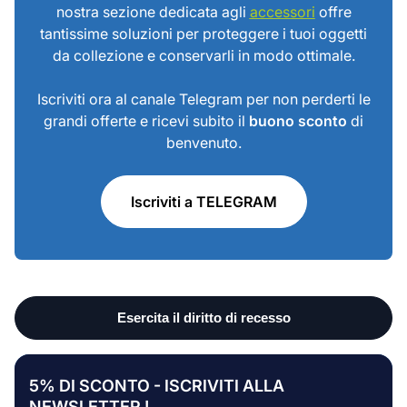
nostra sezione dedicata agli
accessori
offre
tantissime soluzioni per proteggere i tuoi oggetti
da collezione e conservarli in modo ottimale.
Iscriviti ora al canale Telegram per non perderti le
grandi offerte e ricevi subito il
buono sconto
di
benvenuto.
Iscriviti a TELEGRAM
5% DI SCONTO - ISCRIVITI ALLA
NEWSLETTER !