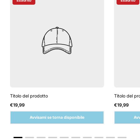
Esaurito
Esaurito
Etichetta Del Prodotto:
Etichetta D
Titolo del prodotto
Titolo del pr
Prezzo
Prezzo
€19,99
€19,99
normale
normale
Avvisami se torna disponibile
Avv