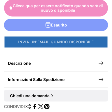
o
Clicca qua per essere notificato quando sarà di
n
nuovo disponibile
o
r
Esaurito
m
a
INVIA UN'EMAIL QUANDO DISPONIBILE
l
e
Descrizione
Informazioni Sulla Spedizione
Chiedi una domanda
CONDIVIDI: