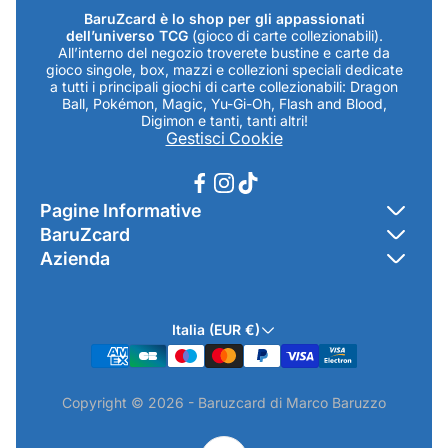
BaruZcard è lo shop per gli appassionati
dell’universo TCG
(gioco di carte collezionabili).
All’interno del negozio troverete bustine e carte da
gioco singole, box, mazzi e collezioni speciali dedicate
a tutti i principali giochi di carte collezionabili: Dragon
Ball, Pokémon, Magic, Yu-Gi-Oh, Flash and Blood,
Digimon e tanti, tanti altri!
Gestisci Cookie
Pagine Informative
BaruZcard
Contatti
Azienda
Home
Cookie Policy
Baruzcard di Marco Baruzzo
BaruZ Shop
Privacy Policy
Italia (EUR €)
Indirizzo Negozio: Via Luigi Valentini 1a Traversa - SNC
Chi-sono
Termini & Condizioni
19021 Arcola (SP)
Contatti
Informativa GPSR & Prodotti
Copyright © 2026 - Baruzcard di Marco Baruzzo
P.IVA.: 01520250117
Scopri il Negozio Fisico !
Spedizioni & Preordini
email: info@baruzcard.it