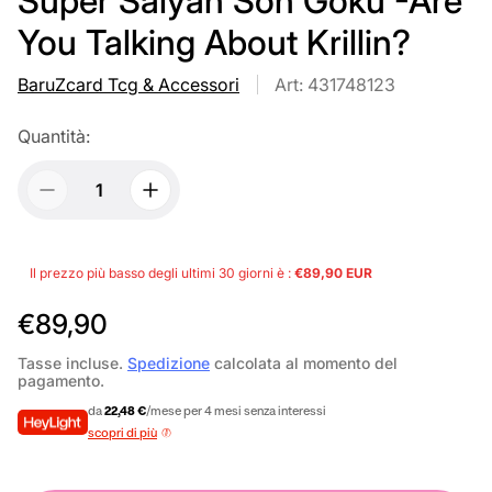
Super Saiyan Son Goku -Are
You Talking About Krillin?
BaruZcard Tcg & Accessori
Art: 431748123
Quantità:
Il prezzo più basso degli ultimi 30 giorni è :
€89,90 EUR
P
€89,90
r
Tasse incluse.
Spedizione
calcolata al momento del
pagamento.
e
da
22,48 €
/mese per 4 mesi senza interessi
z
scopri di più
z