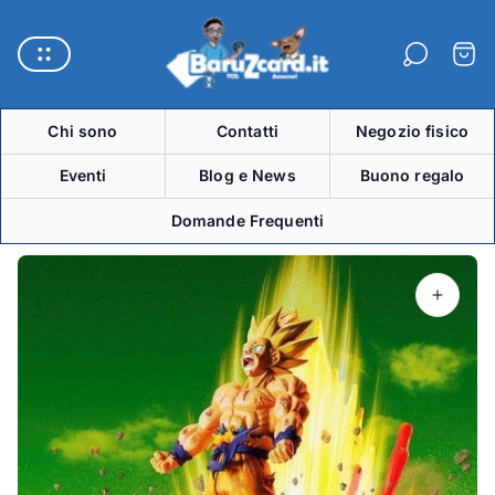
Logo
del
Carre
negozio"
Chi sono
Contatti
Negozio fisico
Eventi
Blog e News
Buono regalo
Domande Frequenti