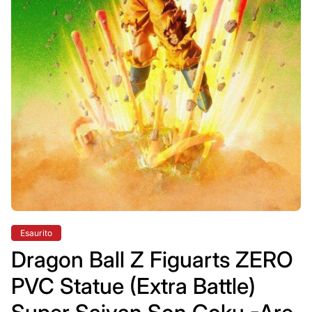
Etichetta
Esaurito
del
prodotto:
Dragon Ball Z Figuarts ZERO
PVC Statue (Extra Battle)