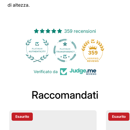
di altezza.
359 recensioni
30
359
Verificato da
Raccomandati
Esaurito
Esaurito
Etichetta Del Prodotto:
Etichetta D