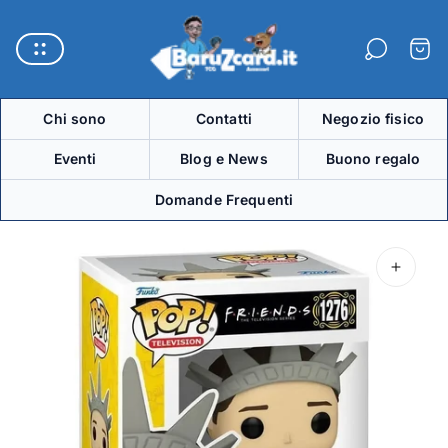
Logo
del
Carre
negozio"
Chi sono
Contatti
Negozio fisico
Eventi
Blog e News
Buono regalo
Domande Frequenti