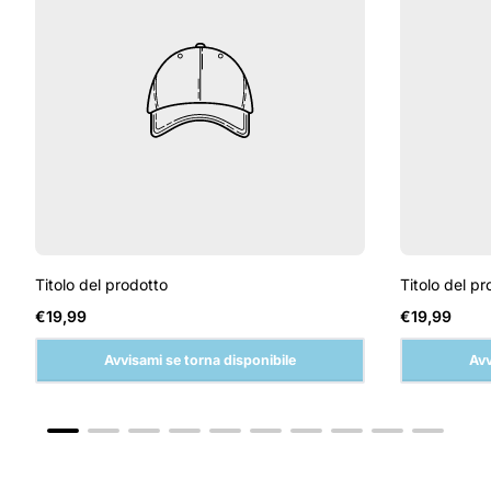
Titolo del prodotto
Titolo del pr
Prezzo
Prezzo
€19,99
€19,99
normale
normale
Avvisami se torna disponibile
Avv