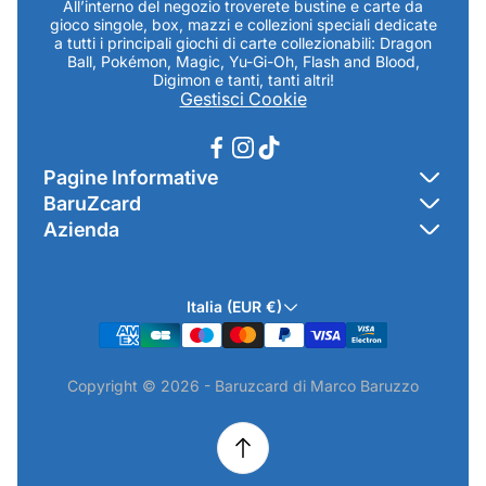
All’interno del negozio troverete bustine e carte da
gioco singole, box, mazzi e collezioni speciali dedicate
a tutti i principali giochi di carte collezionabili: Dragon
Ball, Pokémon, Magic, Yu-Gi-Oh, Flash and Blood,
Digimon e tanti, tanti altri!
Gestisci Cookie
Pagine Informative
BaruZcard
Contatti
Azienda
Home
Cookie Policy
Baruzcard di Marco Baruzzo
BaruZ Shop
Privacy Policy
Italia (EUR €)
Indirizzo Negozio: Via Luigi Valentini 1a Traversa - SNC
Chi-sono
Termini & Condizioni
19021 Arcola (SP)
Contatti
Informativa GPSR & Prodotti
Copyright © 2026 - Baruzcard di Marco Baruzzo
P.IVA.: 01520250117
Scopri il Negozio Fisico !
Spedizioni & Preordini
email: info@baruzcard.it
Eventi
Informativa Prodotti ExtraEU
Telefono/Whatsapp: 3288853914
Recesso Online