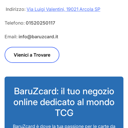
‎‎ Indirizzo:
Via Luigi Valentini, 19021 Arcola SP
Telefono:
01520250117
Email:
info@baruzcard.it
Vienici a Trovare
BaruZcard: il tuo negozio
online dedicato al mondo
TCG
BaruZcard è dove la tua passione per le carte da