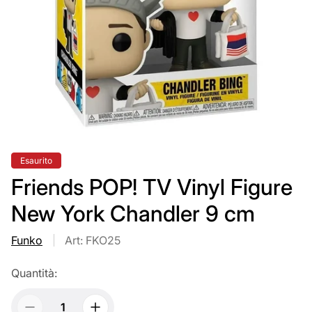
Etichetta
Esaurito
del
prodotto:
Friends POP! TV Vinyl Figure
New York Chandler 9 cm
Funko
Art: FKO25
Quantità: