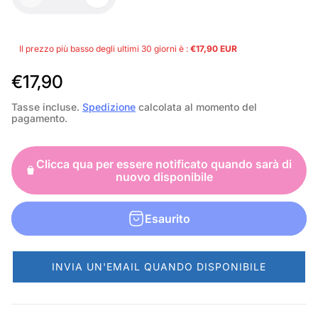
Il prezzo più basso degli ultimi 30 giorni è :
€17,90 EUR
P
€17,90
r
Tasse incluse.
Spedizione
calcolata al momento del
pagamento.
e
z
Clicca qua per essere notificato quando sarà di
z
nuovo disponibile
o
n
Esaurito
o
r
INVIA UN'EMAIL QUANDO DISPONIBILE
m
a