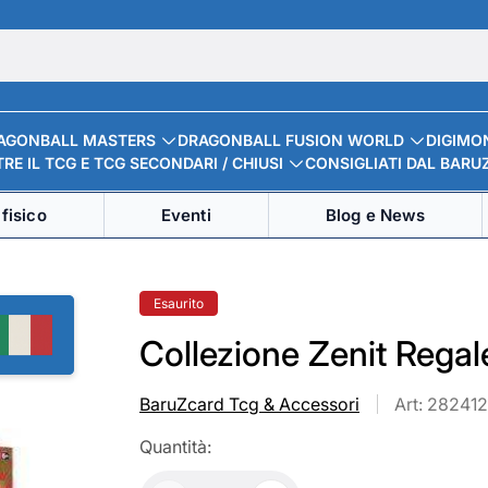
AGONBALL MASTERS
DRAGONBALL FUSION WORLD
DIGIMO
RE IL TCG E TCG SECONDARI / CHIUSI
CONSIGLIATI DAL BARU
fisico
Eventi
Blog e News
Etichetta
Esaurito
del
prodotto:
Collezione Zenit Regal
BaruZcard Tcg & Accessori
Art: 282412
Quantità: