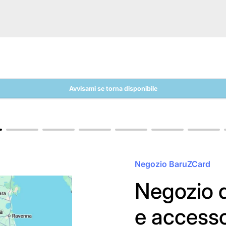
Avvisami se torna disponibile
Negozio BaruZCard
Negozio d
e access