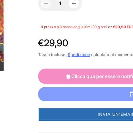
Il prezzo più basso degli ultimi 30 giorni è :
€29,90 EU
P
€29,90
r
Tasse incluse.
Spedizione
calcolata al moment
e
z
Clicca qua per essere notif
z
o
n
INVIA UN'EMAI
o
r