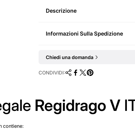
m
Descrizione
a
l
Informazioni Sulla Spedizione
e
Chiedi una domanda
CONDIVIDI:
egale
Regidrago V
I
 contiene: