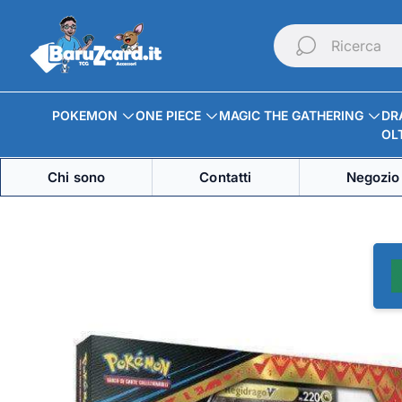
Logo
del
Ricerca
negozio"
POKEMON
ONE PIECE
MAGIC THE GATHERING
DR
OLT
Chi sono
Contatti
Negozio 