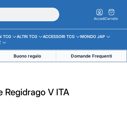
Carrello.
Accedi
Carrello
N TCG
ALTRI TCG
ACCESSORI TCG
MONDO JAP
Z
Buono regalo
Domande Frequenti
e Regidrago V ITA