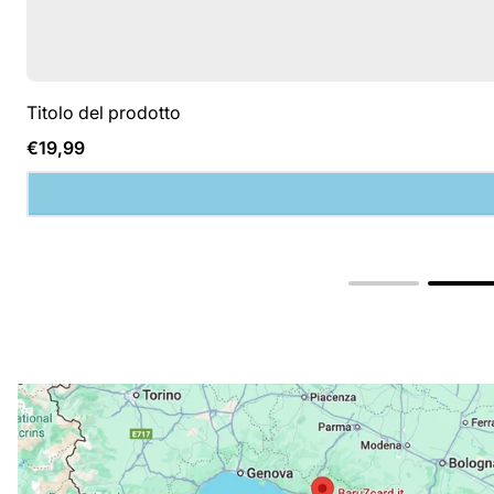
Titolo del prodotto
Prezzo
€19,99
normale