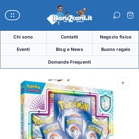
Logo
del
Carre
negozio"
Chi sono
Contatti
Negozio fisico
Eventi
Blog e News
Buono regalo
Domande Frequenti