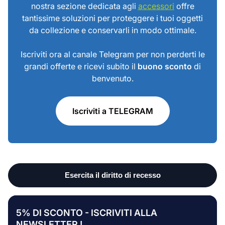
nostra sezione dedicata agli
accessori
offre
tantissime soluzioni per proteggere i tuoi oggetti
da collezione e conservarli in modo ottimale.
Iscriviti ora al canale Telegram per non perderti le
grandi offerte e ricevi subito il
buono sconto
di
benvenuto.
Iscriviti a TELEGRAM
5% DI SCONTO - ISCRIVITI ALLA
NEWSLETTER !