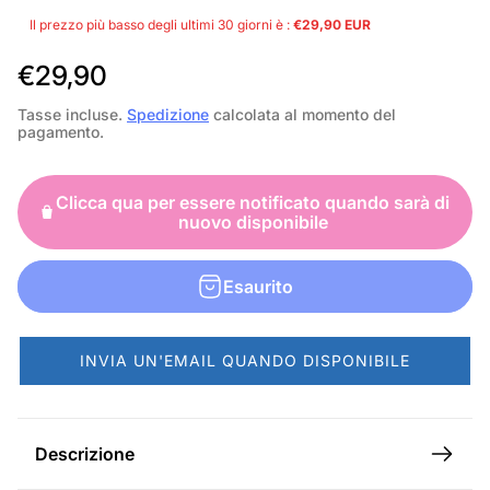
Il prezzo più basso degli ultimi 30 giorni è :
€29,90 EUR
P
€29,90
r
Tasse incluse.
Spedizione
calcolata al momento del
pagamento.
e
z
Clicca qua per essere notificato quando sarà di
z
nuovo disponibile
o
n
Esaurito
o
r
INVIA UN'EMAIL QUANDO DISPONIBILE
m
a
l
Descrizione
e