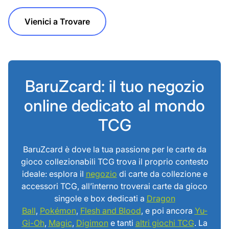
Vienici a Trovare
BaruZcard: il tuo negozio
online dedicato al mondo
TCG
BaruZcard è dove la tua passione per le carte da
gioco collezionabili TCG trova il proprio contesto
ideale: esplora il
negozio
di carte da collezione e
accessori TCG, all’interno troverai carte da gioco
singole e box dedicati a
Dragon
Ball
,
Pokémon
,
Flesh and Blood
, e poi ancora
Yu-
Gi-Oh
,
Magic
,
Digimon
e tanti
altri giochi TCG
. La