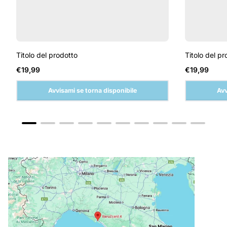
Titolo del prodotto
Titolo del pr
Prezzo
Prezzo
€19,99
€19,99
normale
normale
Avvisami se torna disponibile
Avv