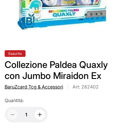
Etichetta
Esaurito
del
prodotto:
Collezione Paldea Quaxly
con Jumbo Miraidon Ex
BaruZcard Tcg & Accessori
Art: 282402
Quantità: