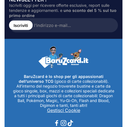
Iscriviti oggi per ricevere offerte esclusive, report sulle
tendenze e aggiornamenti. e
uno sconto del 5 % sul tuo
primo ordine
Inserire
l'indirizzo
Iscriviti
e-
mail...
BaruZcard è lo shop per gli appassionati
dell’universo TCG
(gioco di carte collezionabili).
All’interno del negozio troverete bustine e carte da
gioco singole, box, mazzi e collezioni speciali dedicate
a tutti i principali giochi di carte collezionabili: Dragon
Ball, Pokémon, Magic, Yu-Gi-Oh, Flash and Blood,
Digimon e tanti, tanti altri!
Gestisci Cookie