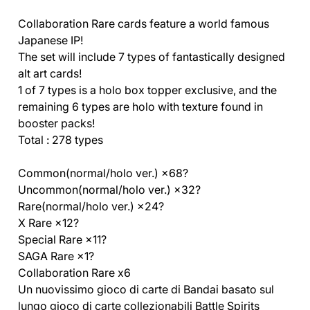
Collaboration Rare cards feature a world famous
Japanese IP!
The set will include 7 types of fantastically designed
alt art cards!
1 of 7 types is a holo box topper exclusive, and the
remaining 6 types are holo with texture found in
booster packs!
Total : 278 types
Common(normal/holo ver.) ×68?
Uncommon(normal/holo ver.) ×32?
Rare(normal/holo ver.) ×24?
X Rare ×12?
Special Rare ×11?
SAGA Rare ×1?
Collaboration Rare x6
Un nuovissimo gioco di carte di Bandai basato sul
lungo gioco di carte collezionabili Battle Spirits