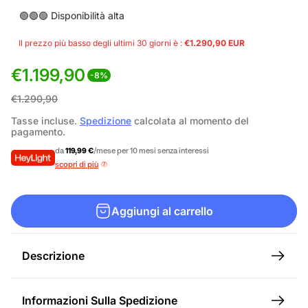
🟢🟢🟢 Disponibilità alta
Il prezzo più basso degli ultimi 30 giorni è :
€1.290,90 EUR
€1.199,90
-8%
P
P
€1.290,90
r
r
Tasse incluse.
Spedizione
calcolata al momento del
pagamento.
e
e
da
119,99 €
/mese per 10 mesi senza interessi
z
z
scopri di più
z
z
o
o
Aggiungi al carrello
d
n
i
o
Descrizione
v
r
e
m
Informazioni Sulla Spedizione