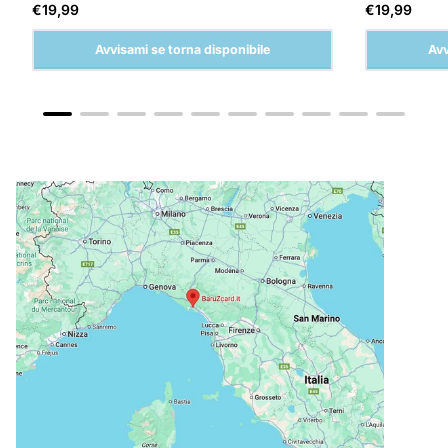
Prezzo
Prezzo
€19,99
€19,99
normale
normale
Avvisami se torna disponibile
Avv