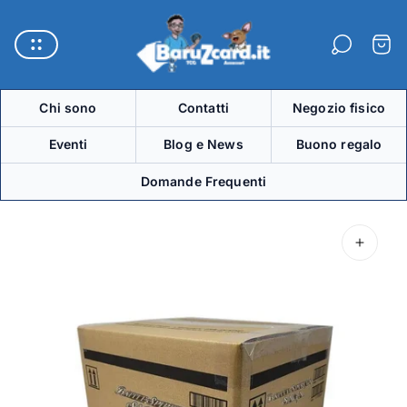
Logo
del
Carre
negozio"
Chi sono
Contatti
Negozio fisico
Eventi
Blog e News
Buono regalo
Domande Frequenti