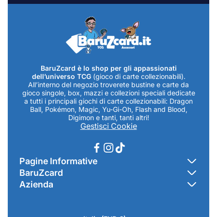
BaruZcard è lo shop per gli appassionati
dell’universo TCG
(gioco di carte collezionabili).
All’interno del negozio troverete bustine e carte da
gioco singole, box, mazzi e collezioni speciali dedicate
a tutti i principali giochi di carte collezionabili: Dragon
Ball, Pokémon, Magic, Yu-Gi-Oh, Flash and Blood,
Digimon e tanti, tanti altri!
Gestisci Cookie
Pagine Informative
BaruZcard
Contatti
Azienda
Home
Cookie Policy
Baruzcard di Marco Baruzzo
BaruZ Shop
Privacy Policy