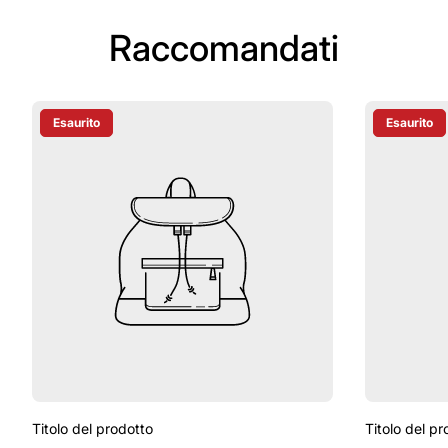
Raccomandati
Esaurito
Esaurito
Etichetta Del Prodotto:
Etichetta D
Titolo del prodotto
Titolo del pr