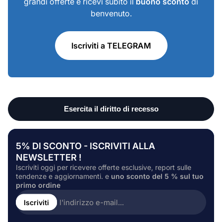
grandi offerte e ricevi subito il
buono sconto
di
benvenuto.
Iscriviti a TELEGRAM
5% DI SCONTO - ISCRIVITI ALLA
NEWSLETTER !
Iscriviti oggi per ricevere offerte esclusive, report sulle
tendenze e aggiornamenti. e
uno sconto del 5 % sul tuo
primo ordine
Inserire
l'indirizzo
Iscriviti
e-
mail...