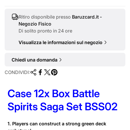
n
a
d
l
i
e
Ritiro disponibile presso
Baruzcard.it -
Negozio Fisico
t
Di solito pronto in 24 ore
a
Visualizza le informazioni sul negozio
Chiedi una domanda
CONDIVIDI:
Case 12x Box Battle
Spirits Saga Set BSS02
1. Players can construct a strong green deck