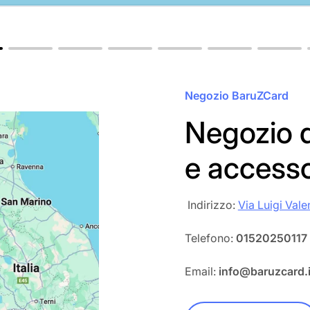
Negozio BaruZCard
Negozio d
e access
‎‎ Indirizzo:
Via Luigi Vale
Telefono:
01520250117
Email:
info@baruzcard.i