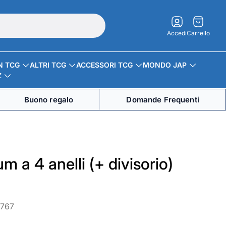
Carrello.
Accedi
Carrello
N TCG
ALTRI TCG
ACCESSORI TCG
MONDO JAP
Z
Buono regalo
Domande Frequenti
m a 4 anelli (+ divisorio)
2767