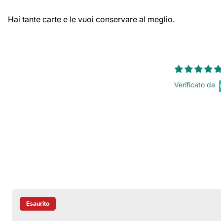
Hai tante carte e le vuoi conservare al meglio.
Verificato da
Esaurito
Etichetta Del Prodotto: