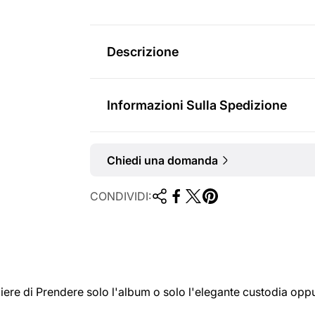
r
m
Descrizione
a
l
Informazioni Sulla Spedizione
e
Chiedi una domanda
CONDIVIDI:
liere di Prendere solo l'album o solo l'elegante custodia op