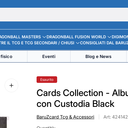
AGONBALL MASTERS
DRAGONBALL FUSION WORLD
DIGIMO
RE IL TCG E TCG SECONDARI / CHIUSI
CONSIGLIATI DAL BARU
fisico
Eventi
Blog e News
Etichetta
Esaurito
del
prodotto:
Cards Collection - Albu
con Custodia Black
BaruZcard Tcg & Accessori
Art: 42414
Quantità: