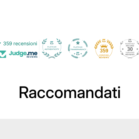
359 recensioni
30
359
Raccomandati