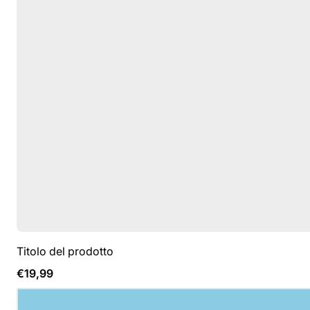
Titolo del prodotto
Prezzo
€19,99
normale