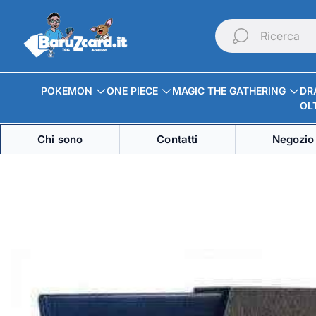
Logo
del
Ricerca
negozio"
POKEMON
ONE PIECE
MAGIC THE GATHERING
DR
OLT
Chi sono
Contatti
Negozio 