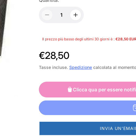
Il prezzo più basso degli ultimi 30 giorni è :
€28,50 EU
P
€28,50
r
Tasse incluse.
Spedizione
calcolata al moment
e
z
Clicca qua per essere notif
z
o
n
INVIA UN'EMAI
o