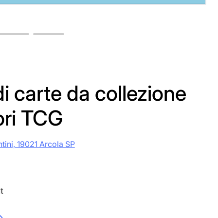
i carte da collezione
ori TCG
ntini, 19021 Arcola SP
t