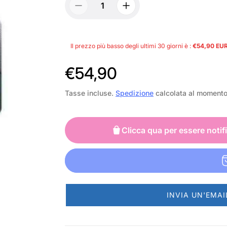
Il prezzo più basso degli ultimi 30 giorni è :
€54,90 EU
P
€54,90
r
Tasse incluse.
Spedizione
calcolata al moment
e
z
Clicca qua per essere notif
z
o
n
INVIA UN'EMAI
o
r