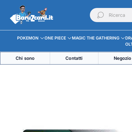
Logo
del
Ricerca
negozio"
POKEMON
ONE PIECE
MAGIC THE GATHERING
DR
OLT
Chi sono
Contatti
Negozio 