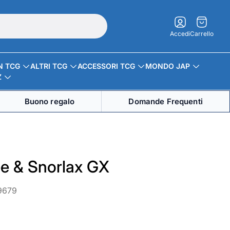
Carrello.
Accedi
Carrello
N TCG
ALTRI TCG
ACCESSORI TCG
MONDO JAP
Z
Buono regalo
Domande Frequenti
ee & Snorlax GX
9679