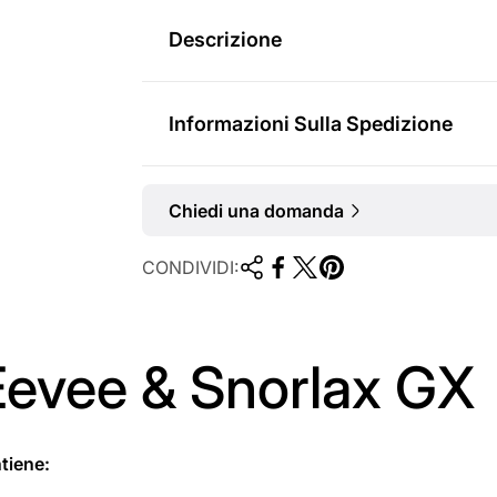
m
Descrizione
a
l
Informazioni Sulla Spedizione
e
Chiedi una domanda
CONDIVIDI:
 Eevee & Snorlax GX
tiene: