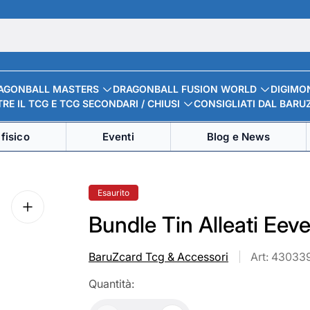
AGONBALL MASTERS
DRAGONBALL FUSION WORLD
DIGIMO
RE IL TCG E TCG SECONDARI / CHIUSI
CONSIGLIATI DAL BARU
fisico
Eventi
Blog e News
Etichetta
Esaurito
del
prodotto:
Bundle Tin Alleati Eev
BaruZcard Tcg & Accessori
Art: 43033
Quantità: