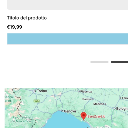
Titolo del prodotto
Prezzo
€19,99
normale