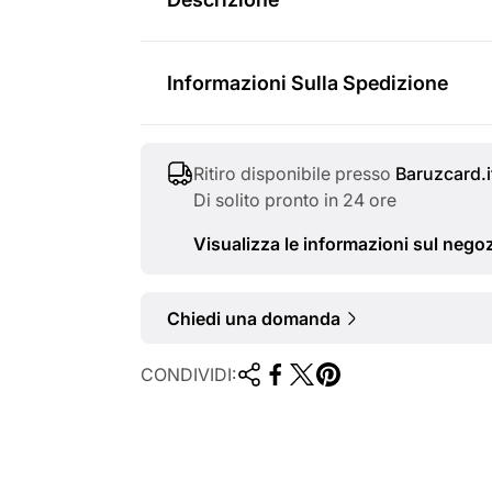
i
o
v
r
Informazioni Sulla Spedizione
e
m
n
a
Ritiro disponibile presso
Baruzcard.i
d
l
Di solito pronto in 24 ore
i
e
Visualizza le informazioni sul nego
t
a
Chiedi una domanda
CONDIVIDI: