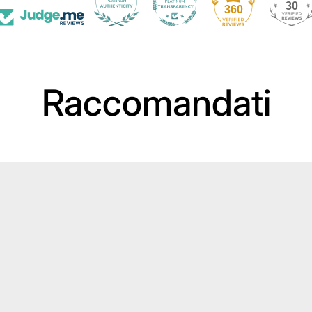
30
360
Raccomandati