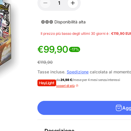
🟢🟢🟢 Disponibilità alta
Il prezzo più basso degli ultimi 30 giorni è :
€119,90 EU
€99,90
-17%
P
P
€119,90
r
r
Tasse incluse.
Spedizione
calcolata al moment
e
e
da
24,98 €
/mese per 4 mesi senza interessi
scopri di più
z
z
z
z
Aggi
o
o
d
n
Descrizione