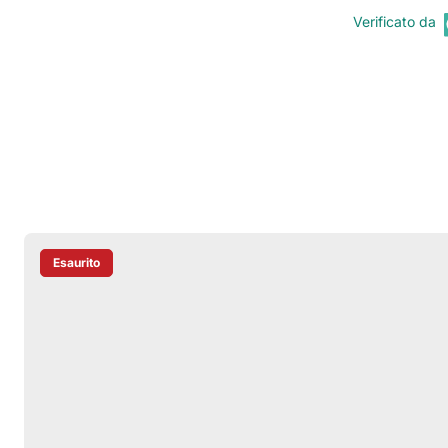
Verificato da
Esaurito
Etichetta Del Prodotto: