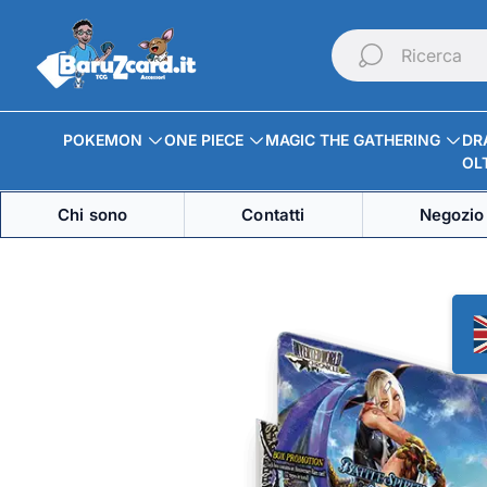
Logo
del
Ricerca
negozio"
POKEMON
ONE PIECE
MAGIC THE GATHERING
DR
OLT
Chi sono
Contatti
Negozio 