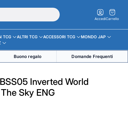
Carrello.
Accedi
Carrello
N TCG
ALTRI TCG
ACCESSORI TCG
MONDO JAP
Z
Buono regalo
Domande Frequenti
t BSS05 Inverted World
n The Sky ENG