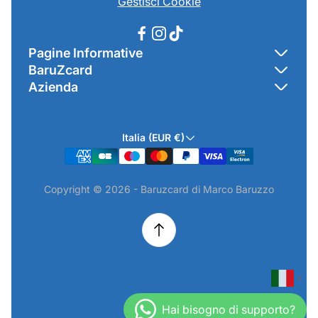
Gestisci Cookie
Pagine Informative
BaruZcard
Contatti
Azienda
Home
Cookie Policy
Baruzcard di Marco Baruzzo
BaruZ Shop
Privacy Policy
Italia (EUR €)
Indirizzo Negozio: Via Luigi Valentini 1a Traversa - SNC
Chi-sono
Termini & Condizioni
19021 Arcola (SP)
Contatti
Informativa GPSR & Prodotti
Copyright © 2026 - Baruzcard di Marco Baruzzo
P.IVA.: 01520250117
Scopri il Negozio Fisico !
Spedizioni & Preordini
email: info@baruzcard.it
Eventi
Informativa Prodotti ExtraEU
Telefono/Whatsapp: 3288853914
Recesso Online
Camera di Commercio di La Spezia - NUMERO REA SP-
224316
▼