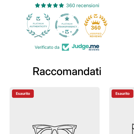
360 recensioni
30
360
Verificato da
Raccomandati
Esaurito
Esaurito
Etichetta Del Prodotto:
Etichetta D