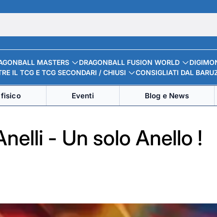
AGONBALL MASTERS
DRAGONBALL FUSION WORLD
DIGIMO
RE IL TCG E TCG SECONDARI / CHIUSI
CONSIGLIATI DAL BARU
fisico
Eventi
Blog e News
nelli - Un solo Anello !