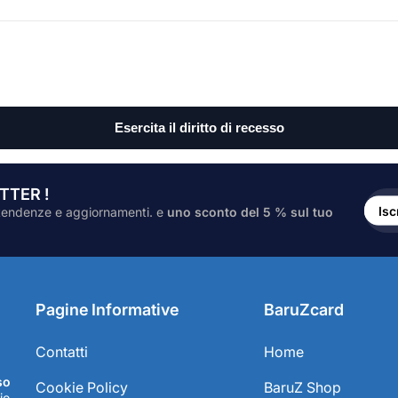
TTER !
Inser
l'ind
Isc
le tendenze e aggiornamenti. e
uno sconto del 5 % sul tuo
e-
mail..
Pagine Informative
BaruZcard
Contatti
Home
so
Cookie Policy
BaruZ Shop
io