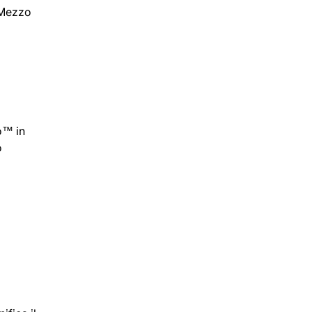
i Mezzo
zo™ in
o