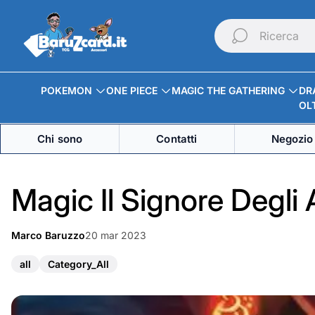
Logo
del
Ricerca
negozio"
POKEMON
ONE PIECE
MAGIC THE GATHERING
DR
OLT
Chi sono
Contatti
Negozio 
Magic Il Signore Degli A
Articolo
Marco Baruzzo
20 mar 2023
Autore
pubblicato
dell'articolo:
su:
T
T
all
Category_All
a
a
g
g
d
d
e
e