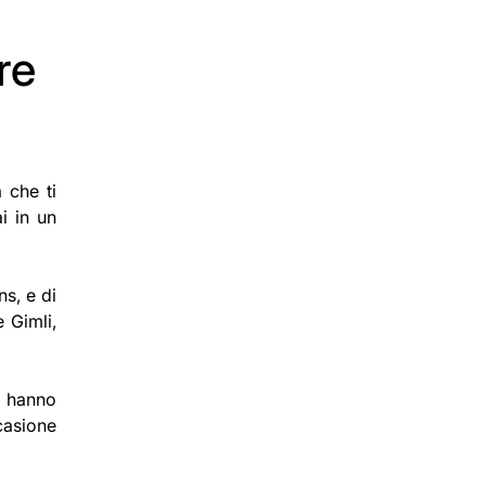
:
u
t
i
:
i
c
re
c
a
o
t
l
o
o
s
:
u
:
 che ti
i in un
s, e di
 Gimli,
e hanno
casione