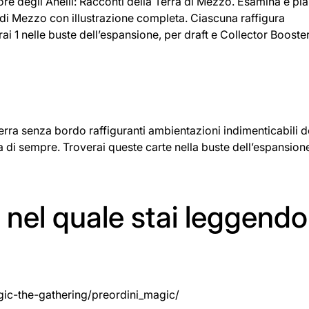
ore degli Anelli: Racconti della Terra di Mezzo. Esamina e pian
i Mezzo con illustrazione completa. Ciascuna raffigura
ai 1 nelle buste dell’espansione, per draft e Collector Booster
erra senza bordo raffiguranti ambientazioni indimenticabili d
a di sempre. Troverai queste carte nella buste dell’espansion
to nel quale stai leggendo
magic-the-gathering/preordini_magic/