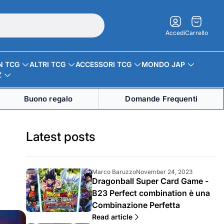
Carrello.
Accedi
Carrello
N TCG
ALTRI TCG
ACCESSORI TCG
MONDO JAP
Z
Buono regalo
Domande Frequenti
Latest posts
A
A
Marco Baruzzo
November 24, 2023
Dragonball Super Card Game -
u
r
t
t
B23 Perfect combination è una
o
i
Combinazione Perfetta
r
c
e
o
Read article