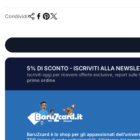
Condividi
5% DI SCONTO - ISCRIVITI ALLA NEWSLE
Iscriviti oggi per ricevere offerte esclusive, report sul
primo ordine
BaruZcard è lo shop per gli appassionati dell’univer
TCG
(gioco di carte collezionabili). All’interno del negoz