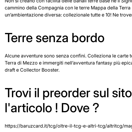
Non si creano con facilità delle banali terre base ne Il Sign
cammino della Compagnia con le terre Mappa della Terra d
un’ambientazione diversa: collezionale tutte e 10! Ne trover
Terre senza bordo
Alcune avventure sono senza confini. Colleziona le carte t
Terra di Mezzo e immergiti nell’avventura fantasy più epic
draft e Collector Booster.
Trovi il preorder sul si
l'articolo ! Dove ?
https://baruzcard.it/tcg/oltre-il-tcg-e-altri-tcg/altritcg/