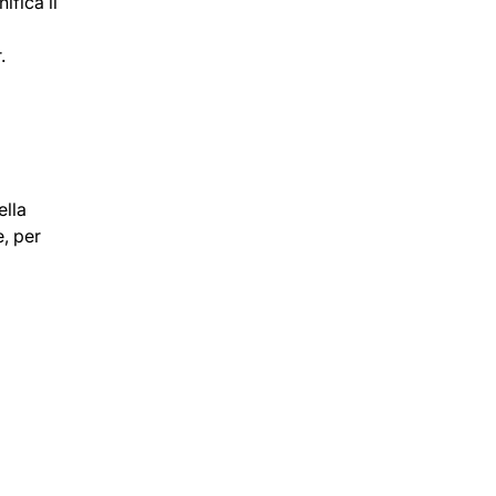
ifica il
.
ella
e, per