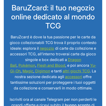
BaruZcard: il tuo negozio
online dedicato al mondo
TCG
BaruZcard è dove la tua passione per le carte da
gioco collezionabili TCG trova il proprio contesto
ideale: esplora il
negozio
di carte da collezione e
accessori TCG, all’interno troverai carte da gioco
singole e box dedicati a
Dragon
Ball
,
Pokémon
,
Flesh and Blood
, e poi ancora
Yu-
Gi-Oh
,
Magic
,
Digimon
e tanti
altri giochi TCG
. La
nostra sezione dedicata agli
accessori
offre
tantissime soluzioni per proteggere i tuoi oggetti
da collezione e conservarli in modo ottimale.
Iscriviti ora al canale Telegram per non perderti le
grandi offerte e ricevi subito il
buono sconto
di