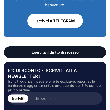
benvenuto.
Iscriviti a TELEGRAM
5% DI SCONTO - ISCRIVITI ALLA
NEWSLETTER !
Iscriviti oggi per ricevere offerte esclusive, report sulle
tendenze e aggiornamenti. e
uno sconto del 5 % sul tuo
primo ordine
Inserire
l'indirizzo
Iscriviti
e-
mail...