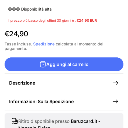
🟢🟢🟢 Disponibilità alta
Il prezzo più basso degli ultimi 30 giorni è :
€24,90 EUR
P
€24,90
r
Tasse incluse.
Spedizione
calcolata al momento del
pagamento.
e
z
Aggiungi al carrello
z
o
Descrizione
n
o
Informazioni Sulla Spedizione
r
m
a
Ritiro disponibile presso
Baruzcard.it -
Negozio Fisico