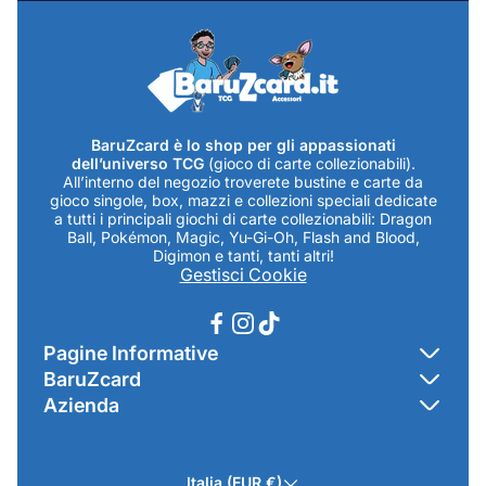
BaruZcard è lo shop per gli appassionati
dell’universo TCG
(gioco di carte collezionabili).
All’interno del negozio troverete bustine e carte da
gioco singole, box, mazzi e collezioni speciali dedicate
a tutti i principali giochi di carte collezionabili: Dragon
Ball, Pokémon, Magic, Yu-Gi-Oh, Flash and Blood,
Digimon e tanti, tanti altri!
Gestisci Cookie
Pagine Informative
BaruZcard
Contatti
Azienda
Home
Cookie Policy
Baruzcard di Marco Baruzzo
BaruZ Shop
Privacy Policy
Italia (EUR €)