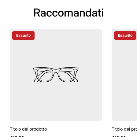
Raccomandati
Esaurito
Esaurito
Etichetta Del Prodotto:
Etichetta D
Titolo del prodotto
Titolo del pr
Prezzo
Prezzo