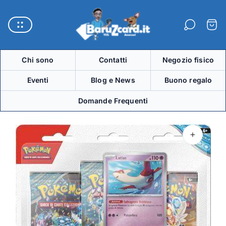
Logo
del
Carre
negozio"
Chi sono
Contatti
Negozio fisico
Eventi
Blog e News
Buono regalo
Domande Frequenti